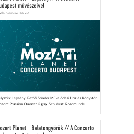
udapest művészeivel
26. augusztus 20.
lyszín: Lepsényi Petőfi Sándor Művelődési Ház és Könyvtár
zart: Prussian Quartet K.589. Schubert: Rosamunde...
ozart Planet - Balatongyörök // A Concerto