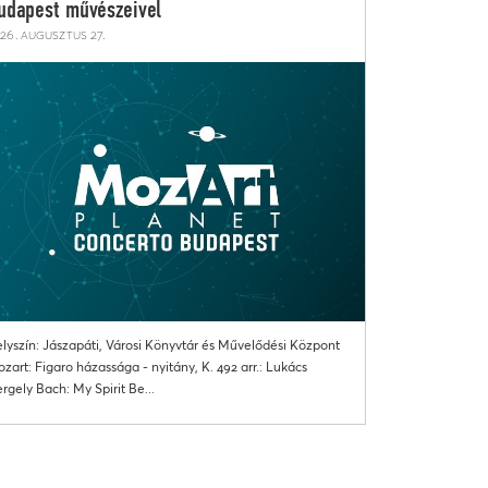
udapest művészeivel
26. augusztus 27.
lyszín: Jászapáti, Városi Könyvtár és Művelődési Központ
zart: Figaro házassága - nyitány, K. 492 arr.: Lukács
rgely Bach: My Spirit Be...