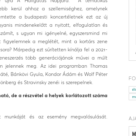
or újra A Hallgatás Napjára. A tematikus
ebb kerül ahhoz a szellemiséghez, amelynek
mtette a budapesti koncertéletnek ezt az új
anis mindenekelőtt a nyitott, elfogulatlan és
 számít, s ugyan mi igényelné, egyszersmind mi
t figyelemnek a meglétét, mint a kortárs zene
ora? Márpedig ezt sűrítetten kínálja fel a 2021-
eneszerzés több generációjának művei a múlt
en jelennek meg. Az idei programban Thomas
Máté, Bánkövi Gyula, Kondor Ádám és Wolf Péter
FO
önberg és Stravinsky zenéi is szerepelnek.
él
tó, de a részvétel a helyek korlátozott száma
mű
t munkáját és az esemény megvalósulását.
AJ
M