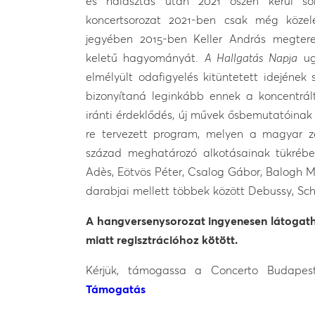
és halasztás után 2021 őszén kerül s
koncertsorozat 2021-ben csak még közel
jegyében 2015-ben Keller András megtere
keletű hagyományát.
A Hallgatás Napja
ugy
elmélyült odafigyelés kitüntetett idejének
bizonyítaná leginkább ennek a koncentrál
iránti érdeklődés, új művek ősbemutatóinak s
re tervezett program, melyen a magyar z
század meghatározó alkotásainak tükréb
Adès, Eötvös Péter, Csalog Gábor, Balogh 
darabjai mellett többek között Debussy, Sch
A hangversenysorozat ingyenesen látogatha
miatt regisztrációhoz kötött.
Kérjük, támogassa a Concerto Budapes
Támogatás