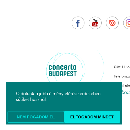
Cím:
H-109
Telefonsz
E-mail cí
jegy@con
Oldalunk a jobb élmény elérése érdekében
sütiket használ.
NEM FOGADOM EL
ELFOGADOM MINDET