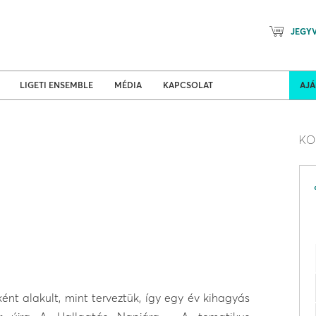
JEGY
Mozart Planet & Petőfi Kulturáli
ldi turnék
Program
LIGETI ENSEMBLE
MÉDIA
KAPCSOLAT
AJ
KO
nt alakult, mint terveztük, így egy év kihagyás