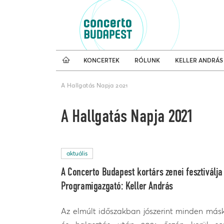
Koncertnaptár
Külfö
KONCERTEK
RÓLUNK
KELLER ANDRÁS
A Hallgatás Napja 2021
A Hallgatás Napja 2021
aktuális
A Concerto Budapest kortárs zenei fesztiválja
Programigazgató: Keller András
Az elmúlt időszakban jószerint minden máské