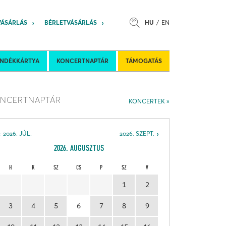
VÁSÁRLÁS
BÉRLETVÁSÁRLÁS
HU
EN
s
Felkéréses koncertek
Nemzetközi 
ÁNDÉKKÁRTYA
KONCERTNAPTÁR
TÁMOGATÁS
NCERTNAPTÁR
KONCERTEK
2026. JÚL.
2026. SZEPT.
2026. AUGUSZTUS
H
K
SZ
CS
P
SZ
V
1
2
3
4
5
6
7
8
9