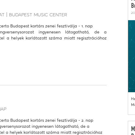
B
20
at
budapest music center
erto Budapest kortárs zenei fesztiválja - 1. nap
gversenysorozat ingyenesen látogatható, de a
tel a helyek korlátozott száma miatt regisztrációhoz
He
Mo
nap
erto Budapest kortárs zenei fesztiválja - 2. nap
versenysorozat ingyenesen látogatható, de a
M
tel a helyek korlátozott száma miatt regisztrációhoz