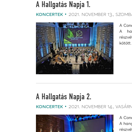
A Hallgatás Napja 1.
koncertek
2021. november 13.
szomb
A Conc
A han
részvé
kötött.
A Hallgatás Napja 2.
koncertek
2021. november 14.
vasár
A Conc
A hang
részvé