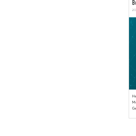
B
20
He
Mo
Ge