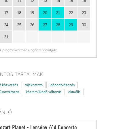
10
11
12
13
14
15
16
17
18
19
20
21
22
23
24
25
26
27
28
29
30
31
A programváltozás jogát fenntartjuk!
NTOS TARTALMAK
ő közvetítés
tájékoztató
időpontváltozás
sorváltozás
közreműködő változás
aktuális
ÁNLÓ
ozart Planet - Lepsény // A Concerto