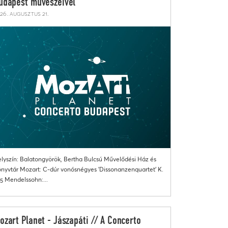
udapest művészeivel
26. augusztus 21.
lyszín: Balatongyörök, Bertha Bulcsú Művelődési Ház és
nyvtár Mozart: C-dúr vonósnégyes 'Dissonanzenquartet' K.
5 Mendelssohn:...
ozart Planet - Jászapáti // A Concerto