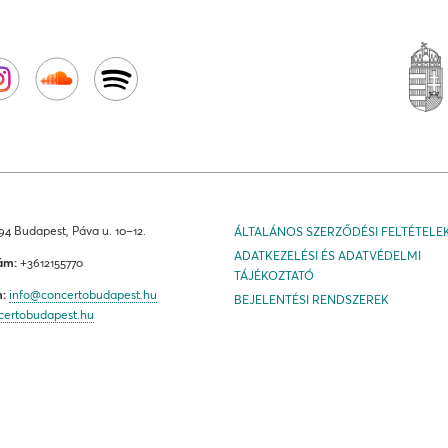
4 Budapest, Páva u. 10–12.
ÁLTALÁNOS SZERZŐDÉSI FELTÉTELE
ADATKEZELÉSI ÉS ADATVÉDELMI
ám:
+3612155770
TÁJÉKOZTATÓ
m:
info@concertobudapest.hu
BEJELENTÉSI RENDSZEREK
certobudapest.hu