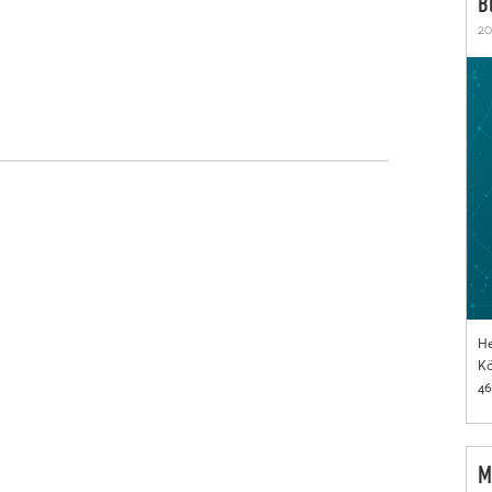
B
.
20
He
Kö
46
M