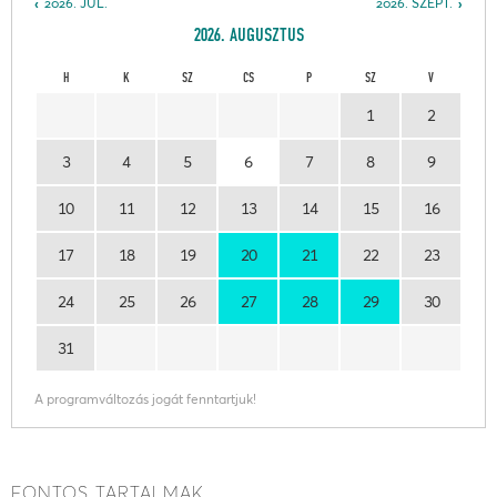
2026. JÚL.
2026. SZEPT.
2026. AUGUSZTUS
H
K
SZ
CS
P
SZ
V
1
2
3
4
5
6
7
8
9
10
11
12
13
14
15
16
17
18
19
20
21
22
23
24
25
26
27
28
29
30
31
A programváltozás jogát fenntartjuk!
FONTOS TARTALMAK