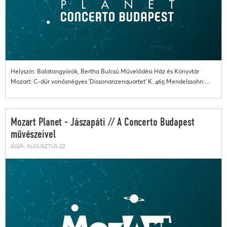
Helyszín: Balatongyörök, Bertha Bulcsú Művelődési Ház és Könyvtár
Mozart: C-dúr vonósnégyes 'Dissonanzenquartet' K. 465 Mendelssohn:...
Mozart Planet - Jászapáti // A Concerto Budapest
művészeivel
2026. augusztus 27.