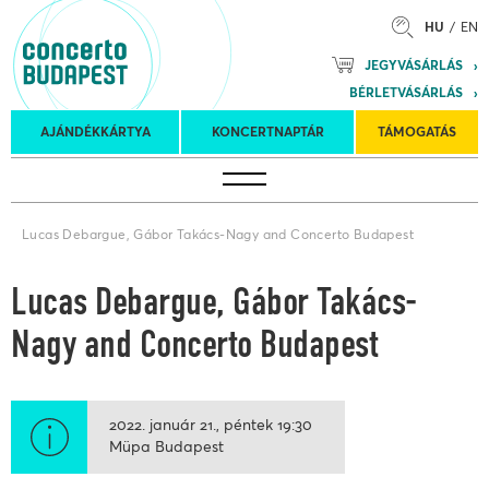
HU
EN
Mozart
JEGYVÁSÁRLÁS
Planet &
BÉRLETVÁSÁRLÁS
Petőfi
Külföldi
Kulturális
Felkéréses
AJÁNDÉKKÁRTYA
KONCERTNAPTÁR
TÁMOGATÁS
Koncertnaptár
turnék
Program
koncertek
Lucas Debargue, Gábor Takács-Nagy and Concerto Budapest
Lucas Debargue, Gábor Takács-
Nagy and Concerto Budapest
2022. január 21.
péntek
19:30
Müpa Budapest