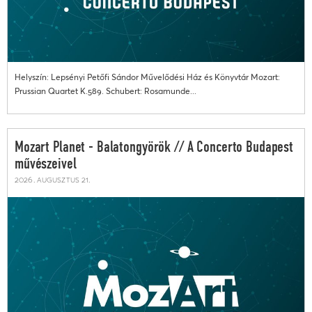
Helyszín: Lepsényi Petőfi Sándor Művelődési Ház és Könyvtár Mozart:
Prussian Quartet K.589. Schubert: Rosamunde...
Mozart Planet - Balatongyörök // A Concerto Budapest
művészeivel
2026. augusztus 21.