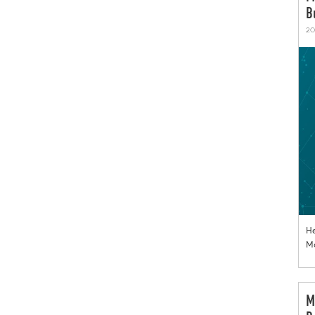
B
20
He
Mo
M