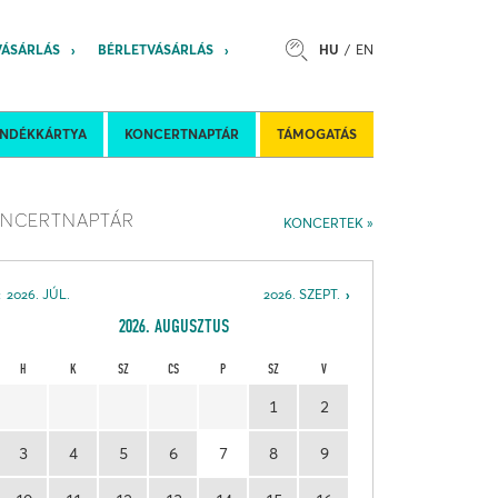
VÁSÁRLÁS
BÉRLETVÁSÁRLÁS
HU
EN
s
Felkéréses koncertek
Nemzetközi 
ÁNDÉKKÁRTYA
KONCERTNAPTÁR
TÁMOGATÁS
NCERTNAPTÁR
KONCERTEK
2026. JÚL.
2026. SZEPT.
2026. AUGUSZTUS
H
K
SZ
CS
P
SZ
V
1
2
3
4
5
6
7
8
9