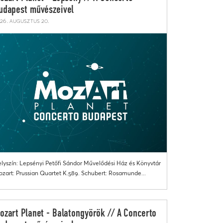
udapest művészeivel
26. augusztus 20.
lyszín: Lepsényi Petőfi Sándor Művelődési Ház és Könyvtár
zart: Prussian Quartet K.589. Schubert: Rosamunde...
ozart Planet - Balatongyörök // A Concerto