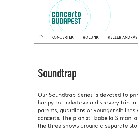
Koncertnaptár
Külfö
KONCERTEK
RÓLUNK
KELLER ANDRÁS
Soundtrap
Our Soundtrap Series is devoted to pri
happy to undertake a discovery trip in th
parents, guardians or younger siblings wi
concerts. The pianist, Izabella Simon, a
the three shows around a separate stor