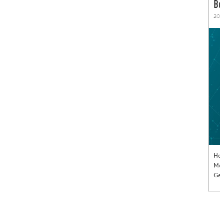
B
20
He
Mo
Ge