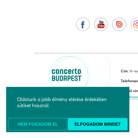
Cím:
H-109
Telefonsz
E-mail cí
jegy@con
Oldalunk a jobb élmény elérése érdekében
sütiket használ.
NEM FOGADOM EL
ELFOGADOM MINDET