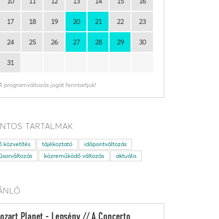
10
11
12
13
14
15
16
17
18
19
20
21
22
23
24
25
26
27
28
29
30
31
A programváltozás jogát fenntartjuk!
NTOS TARTALMAK
ő közvetítés
tájékoztató
időpontváltozás
sorváltozás
közreműködő változás
aktuális
ÁNLÓ
ozart Planet - Lepsény // A Concerto