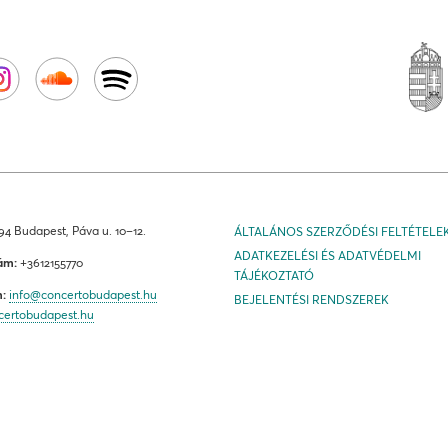
4 Budapest, Páva u. 10–12.
ÁLTALÁNOS SZERZŐDÉSI FELTÉTELE
ADATKEZELÉSI ÉS ADATVÉDELMI
ám:
+3612155770
TÁJÉKOZTATÓ
m:
info@concertobudapest.hu
BEJELENTÉSI RENDSZEREK
certobudapest.hu