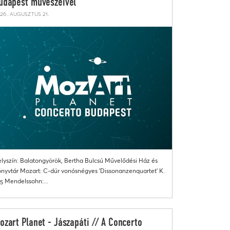
udapest művészeivel
26. augusztus 21.
lyszín: Balatongyörök, Bertha Bulcsú Művelődési Ház és
nyvtár Mozart: C-dúr vonósnégyes 'Dissonanzenquartet' K.
5 Mendelssohn:...
ozart Planet - Jászapáti // A Concerto