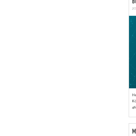
B
20
He
Kö
46
M