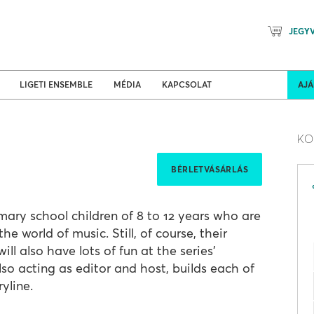
JEGY
Mozart Planet & Petőfi Kulturáli
ldi turnék
Program
LIGETI ENSEMBLE
MÉDIA
KAPCSOLAT
AJ
KO
BÉRLETVÁSÁRLÁS
mary school children of 8 to 12 years who are
e world of music. Still, of course, their
ll also have lots of fun at the series'
lso acting as editor and host, builds each of
yline.