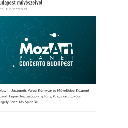
udapest művészeivel
26. augusztus 27.
lyszín: Jászapáti, Városi Könyvtár és Művelődési Központ
zart: Figaro házassága - nyitány, K. 492 arr.: Lukács
rgely Bach: My Spirit Be...