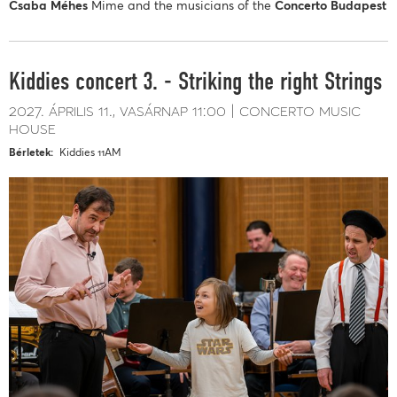
Csaba Méhes
Mime and the musicians of the
Concerto Budapest
Kiddies concert 3. - Striking the right Strings
2027. április 11.
vasárnap
11:00
concerto music
house
Bérletek
Kiddies 11AM