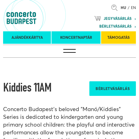
HU
EN
Mozart
JEGYVÁSÁRLÁS
Planet &
BÉRLETVÁSÁRLÁS
Petőfi
Külföldi
Kulturális
Felkéréses
AJÁNDÉKKÁRTYA
KONCERTNAPTÁR
TÁMOGATÁS
Koncertnaptár
turnék
Program
koncertek
Kiddies 11AM
BÉRLETVÁSÁRLÁS
Concerto Budapest's beloved "Manó/Kiddies"
Series is dedicated to kindergarten and young
primary school children: the playful and interactive
performances allow the youngsters to become