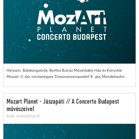
Helyszín: Balatongyörök, Bertha Bulcsú Művelődési Ház és Könyvtár
Mozart: C-dúr vonósnégyes 'Dissonanzenquartet' K. 465 Mendelssohn:...
Mozart Planet - Jászapáti // A Concerto Budapest
művészeivel
2026. augusztus 27.