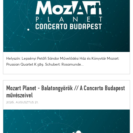
Helyszín: Lepsényi Petőfi Sándor Művelődési Ház és Könyvtár Mozart:
Prussian Quartet K.589. Schubert: Rosamunde...
Mozart Planet - Balatongyörök // A Concerto Budapest
művészeivel
2026. augusztus 21.