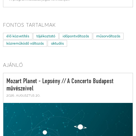
FONTOS TARTALMAK
élő közvetítés
tájékoztató
időpontváltozás
műsorváltozás
közreműködő változás
aktuális
AJÁNLÓ
Mozart Planet - Lepsény // A Concerto Budapest
művészeivel
2026. augusztus 20.