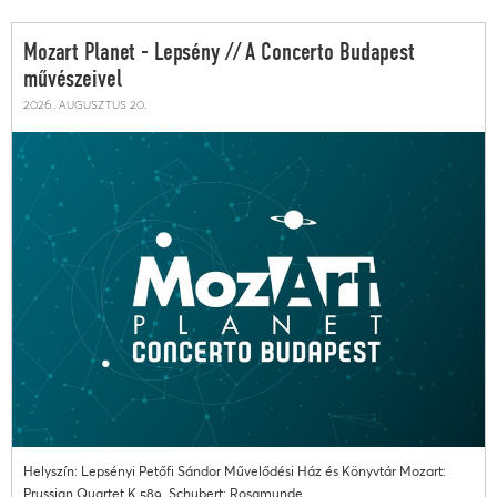
Mozart Planet - Lepsény // A Concerto Budapest
művészeivel
2026. augusztus 20.
Helyszín: Lepsényi Petőfi Sándor Művelődési Ház és Könyvtár Mozart:
Prussian Quartet K.589. Schubert: Rosamunde...