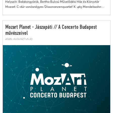
Helyszín: Balatongyörök, Bertha Bulcsú Művelődési Ház és Könyvtár
Mozart: C-dúr vonósnégyes 'Dissonanzenquartet' K. 465 Mendelssohn:...
Mozart Planet - Jászapáti // A Concerto Budapest
művészeivel
2026. augusztus 27.