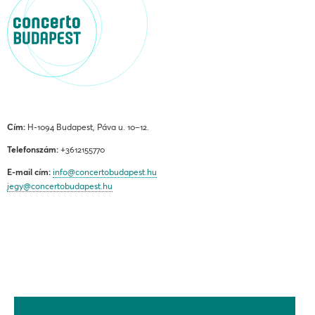
Cím:
H-1094 Budapest, Páva u. 10–12.
Telefonszám:
+3612155770
E-mail cím:
info@concertobudapest.hu
jegy@concertobudapest.hu
ÁLTALÁNOS SZERZŐDÉSI FELTÉTELEK