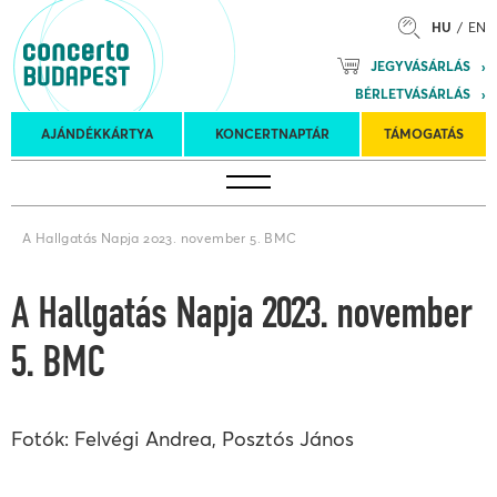
HU
EN
Mozart
JEGYVÁSÁRLÁS
Planet &
BÉRLETVÁSÁRLÁS
Petőfi
Külföldi
Kulturális
Felkéréses
AJÁNDÉKKÁRTYA
KONCERTNAPTÁR
TÁMOGATÁS
Koncertnaptár
turnék
Program
koncertek
A Hallgatás Napja 2023. november 5. BMC
A Hallgatás Napja 2023. november
5. BMC
Fotók: Felvégi Andrea, Posztós János