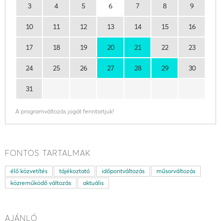
3
4
5
6
7
8
9
10
11
12
13
14
15
16
17
18
19
20
21
22
23
24
25
26
27
28
29
30
31
A programváltozás jogát fenntartjuk!
FONTOS TARTALMAK
élő közvetítés
tájékoztató
időpontváltozás
műsorváltozás
közreműködő változás
aktuális
AJÁNLÓ