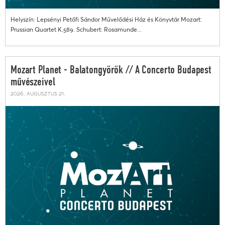
Helyszín: Lepsényi Petőfi Sándor Művelődési Ház és Könyvtár Mozart:
Prussian Quartet K.589. Schubert: Rosamunde...
Mozart Planet - Balatongyörök // A Concerto Budapest
művészeivel
2026. augusztus 21.