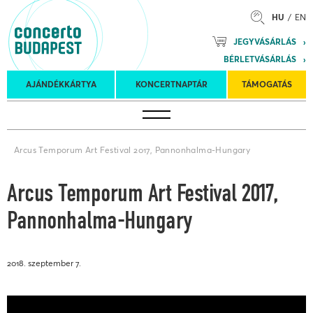
HU
EN
Mozart
JEGYVÁSÁRLÁS
Planet &
BÉRLETVÁSÁRLÁS
Petőfi
Külföldi
Kulturális
Felkéréses
AJÁNDÉKKÁRTYA
KONCERTNAPTÁR
TÁMOGATÁS
Koncertnaptár
turnék
Program
koncertek
Arcus Temporum Art Festival 2017, Pannonhalma-Hungary
Arcus Temporum Art Festival 2017,
Pannonhalma-Hungary
2018. szeptember 7.