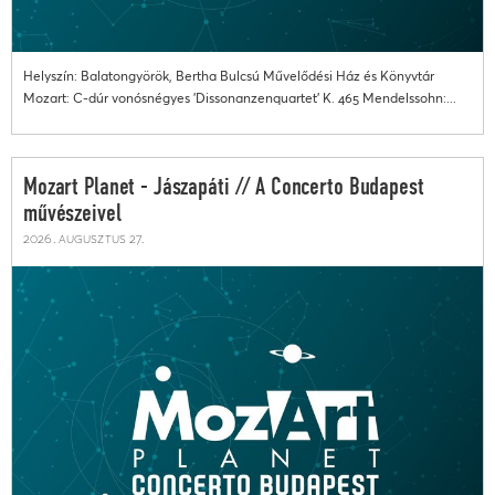
Helyszín: Balatongyörök, Bertha Bulcsú Művelődési Ház és Könyvtár
Mozart: C-dúr vonósnégyes 'Dissonanzenquartet' K. 465 Mendelssohn:...
Mozart Planet - Jászapáti // A Concerto Budapest
művészeivel
2026. augusztus 27.