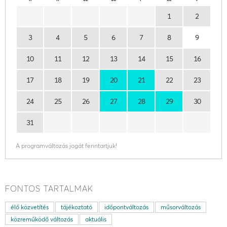
1
2
3
4
5
6
7
8
9
10
11
12
13
14
15
16
17
18
19
20
21
22
23
24
25
26
27
28
29
30
31
A programváltozás jogát fenntartjuk!
FONTOS TARTALMAK
élő közvetítés
tájékoztató
időpontváltozás
műsorváltozás
közreműködő változás
aktuális