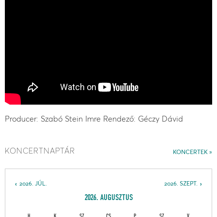
Producer: Szabó Stein Imre Rendező: Géczy Dávid
KONCERTNAPTÁR
KONCERTEK
2026. JÚL.
2026. SZEPT.
2026. AUGUSZTUS
H
K
SZ
CS
P
SZ
V