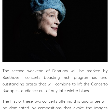
The second weekend of February will be marked by
Beethoven concerts boasting rich programmes and
outstanding artists that will combine to lift the Concerto
Budapest audience out of any late winter blues.
The first of these two concerts offering this guarantee will
be dominated by compositions that evoke the images