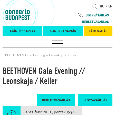
HU
EN
Mozart
JEGYVÁSÁRLÁS
Planet &
BÉRLETVÁSÁRLÁS
Petőfi
Külföldi
Kulturális
Felkéréses
AJÁNDÉKKÁRTYA
KONCERTNAPTÁR
TÁMOGATÁS
Koncertnaptár
turnék
Program
koncertek
BEETHOVEN Gala Evening // Leonskaja / Keller
BEETHOVEN Gala Evening //
Leonskaja / Keller
BÉRLETVÁSÁRLÁS
JEGYVÁSÁRLÁS
2027. február 12.
péntek
19:30