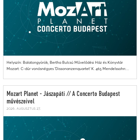
Helyszín: Balatongyörök, Bertha Bulcsú Művelődési Ház és Könyvtár
Mozart: C-dúr vonósnégyes 'Dissonanzenquartet' K. 465 Mendelssohn:...
Mozart Planet - Jászapáti // A Concerto Budapest
művészeivel
2026. augusztus 27.