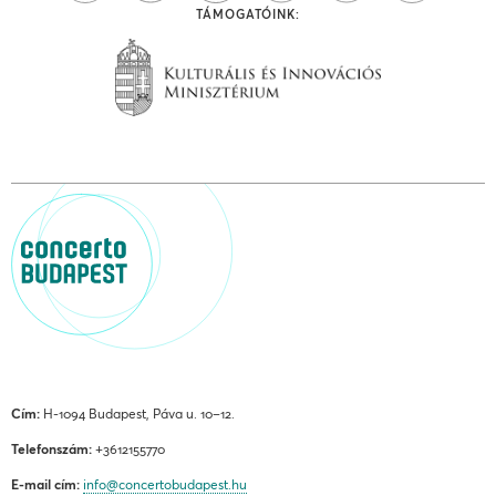
TÁMOGATÓINK:
Cím:
H-1094 Budapest, Páva u. 10–12.
Telefonszám:
+3612155770
E-mail cím:
info@concertobudapest.hu