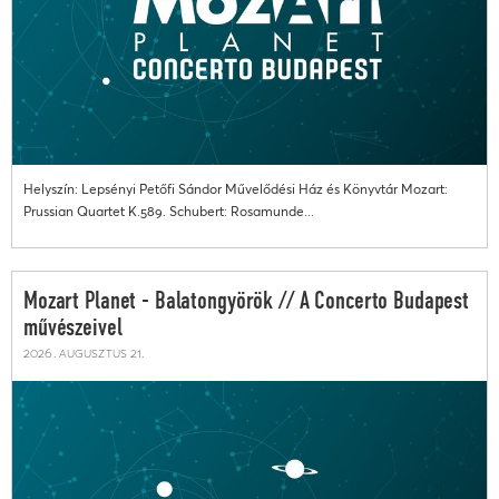
Helyszín: Lepsényi Petőfi Sándor Művelődési Ház és Könyvtár Mozart:
Prussian Quartet K.589. Schubert: Rosamunde...
Mozart Planet - Balatongyörök // A Concerto Budapest
művészeivel
2026. augusztus 21.