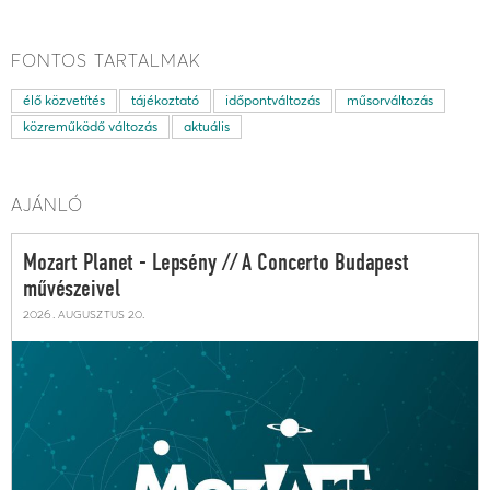
FONTOS TARTALMAK
élő közvetítés
tájékoztató
időpontváltozás
műsorváltozás
közreműködő változás
aktuális
AJÁNLÓ
Mozart Planet - Lepsény // A Concerto Budapest
művészeivel
2026. augusztus 20.