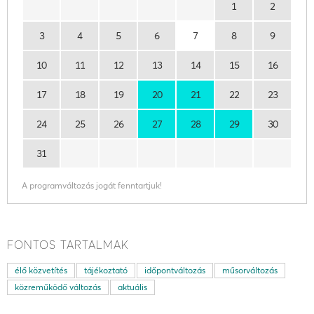
1
2
3
4
5
6
7
8
9
10
11
12
13
14
15
16
17
18
19
20
21
22
23
24
25
26
27
28
29
30
31
A programváltozás jogát fenntartjuk!
FONTOS TARTALMAK
élő közvetítés
tájékoztató
időpontváltozás
műsorváltozás
közreműködő változás
aktuális