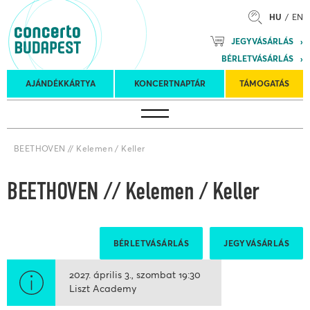
HU
EN
Mozart
JEGYVÁSÁRLÁS
Planet &
BÉRLETVÁSÁRLÁS
Petőfi
Külföldi
Kulturális
Felkéréses
AJÁNDÉKKÁRTYA
KONCERTNAPTÁR
TÁMOGATÁS
Koncertnaptár
turnék
Program
koncertek
BEETHOVEN // Kelemen / Keller
BEETHOVEN // Kelemen / Keller
BÉRLETVÁSÁRLÁS
JEGYVÁSÁRLÁS
2027. április 3.
szombat
19:30
Liszt Academy