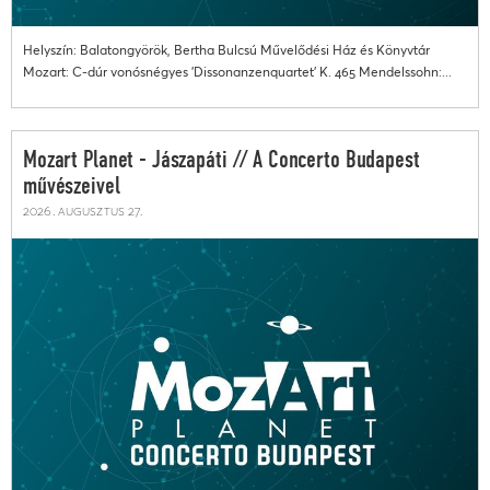
Helyszín: Balatongyörök, Bertha Bulcsú Művelődési Ház és Könyvtár
Mozart: C-dúr vonósnégyes 'Dissonanzenquartet' K. 465 Mendelssohn:...
Mozart Planet - Jászapáti // A Concerto Budapest
művészeivel
2026. augusztus 27.