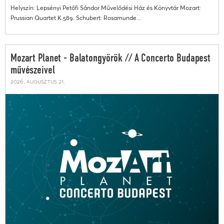
Helyszín: Lepsényi Petőfi Sándor Művelődési Ház és Könyvtár Mozart:
Prussian Quartet K.589. Schubert: Rosamunde...
Mozart Planet - Balatongyörök // A Concerto Budapest
művészeivel
2026. augusztus 21.