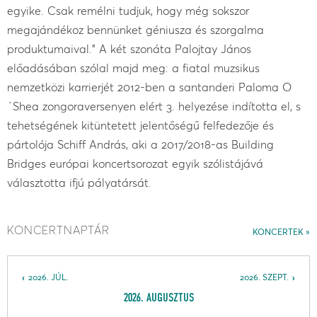
egyike. Csak rem
é
lni tudjuk, hogy m
é
g sokszor
megaj
á
nd
é
koz benn
ü
nket g
é
niusza
é
s szorgalma
produktumaival." A k
é
t szon
á
ta Palojtay J
á
nos
előad
á
s
á
ban sz
ó
lal majd meg: a fiatal muzsikus
nemzetk
ö
zi karrierj
é
t 2012-ben a santanderi Paloma O
´Shea zongoraversenyen elért 3. helyezése
ind
í
totta el, s
tehets
é
g
é
nek kit
ü
ntetett jelentős
é
gű felfedezője
é
s
p
á
rtol
ó
ja Schiff Andr
á
s, aki a 2017/2018-as Building
Bridges eur
ópai koncertsorozat egyik szólistájává
választotta ifjú pályatársát.
KONCERTNAPTÁR
KONCERTEK
2026. JÚL.
2026. SZEPT.
2026. AUGUSZTUS