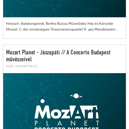
Helyszín: Balatongyörök, Bertha Bulcsú Művelődési Ház és Könyvtár
Mozart: C-dúr vonósnégyes 'Dissonanzenquartet' K. 465 Mendelssohn:...
Mozart Planet - Jászapáti // A Concerto Budapest
művészeivel
2026. augusztus 27.