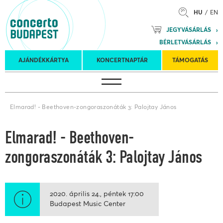
HU
EN
Mozart
JEGYVÁSÁRLÁS
Planet &
BÉRLETVÁSÁRLÁS
Petőfi
Külföldi
Kulturális
Felkéréses
AJÁNDÉKKÁRTYA
KONCERTNAPTÁR
TÁMOGATÁS
Koncertnaptár
turnék
Program
koncertek
Elmarad! - Beethoven-zongoraszonáták 3: Palojtay János
Elmarad! - Beethoven-
zongoraszonáták 3: Palojtay János
2020. április 24.
péntek
17:00
Budapest Music Center