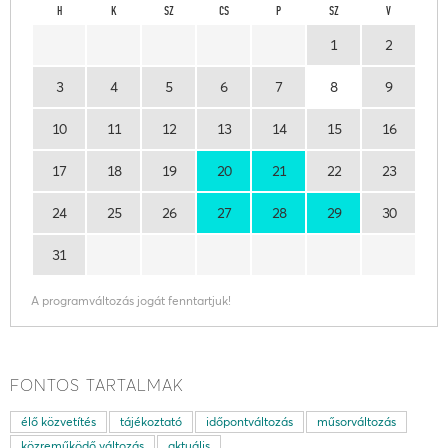
H
K
SZ
CS
P
SZ
V
1
2
3
4
5
6
7
8
9
10
11
12
13
14
15
16
17
18
19
20
21
22
23
24
25
26
27
28
29
30
31
A programváltozás jogát fenntartjuk!
FONTOS TARTALMAK
élő közvetítés
tájékoztató
időpontváltozás
műsorváltozás
közreműködő változás
aktuális