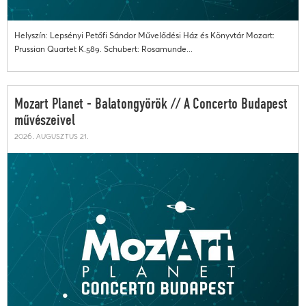
Helyszín: Lepsényi Petőfi Sándor Művelődési Ház és Könyvtár Mozart:
Prussian Quartet K.589. Schubert: Rosamunde...
Mozart Planet - Balatongyörök // A Concerto Budapest
művészeivel
2026. augusztus 21.