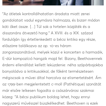
"Az
ö
tletek kontroll
á
lhatatlan
á
radata miatt zenei
gondolatait vadul egym
á
sra halmozza,
é
s bizarr m
ó
don
k
ö
ti őket
ö
ssze. [...] T
ú
l sok a hirtelen k
ö
zj
á
t
é
k
é
s a
disszon
á
ns
á
tvezető hang." A XVIII.
é
s a XIX. sz
á
zad
fordul
ó
j
á
n
í
gy
é
rtetlenkedett a b
é
csi kritika egy r
é
sze,
elősz
ö
rre tal
á
lkozva az op. 10-es h
á
rom
zongoraszon
á
t
á
val, melyek k
ö
z
ü
l e koncerten a harmadik,
E-d
ú
r kompoz
í
ci
ó
hangzik majd fel. Bizony, Beethovennek
é
rdemi ellen
á
ll
á
st
kellett lek
ü
zdenie: n
é
ha sz
ó
p
á
rbajokba
bonyol
ó
dva a kritikusokkal, de fők
é
nt term
é
szetesen
m
é
giscsak a művei
á
ltal harcolva az elismertet
é
s
é
rt.
Á
m
az 1799-ben megjelentetett
c-moll
(
Pathétique
)
szonát
á
t
m
á
r elsőre lelkesen fogadta a cs
á
sz
á
rv
á
rosi szakmai
k
ö
zeg: "A b
é
csi publikum boldog lehet, hogy ennyi
nagyszerű műv
é
sszel b
ü
szk
é
lkedhet. Beethoven is ezek