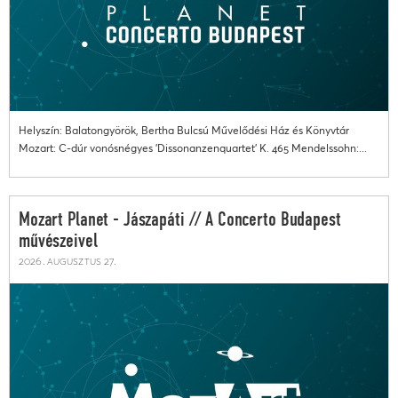
Helyszín: Balatongyörök, Bertha Bulcsú Művelődési Ház és Könyvtár
Mozart: C-dúr vonósnégyes 'Dissonanzenquartet' K. 465 Mendelssohn:...
Mozart Planet - Jászapáti // A Concerto Budapest
művészeivel
2026. augusztus 27.