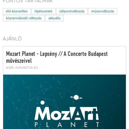
FONTOS TARTALMAK
élő közvetítés
tájékoztató
időpontváltozás
műsorváltozás
közreműködő változás
aktuális
AJÁNLÓ
Mozart Planet - Lepsény // A Concerto Budapest
művészeivel
2026. augusztus 20.