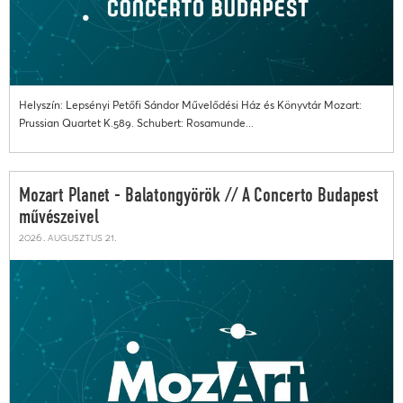
Helyszín: Lepsényi Petőfi Sándor Művelődési Ház és Könyvtár Mozart:
Prussian Quartet K.589. Schubert: Rosamunde...
Mozart Planet - Balatongyörök // A Concerto Budapest
művészeivel
2026. augusztus 21.