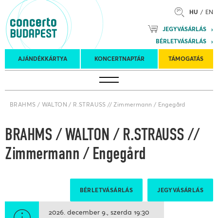
HU
EN
Mozart
JEGYVÁSÁRLÁS
Planet &
BÉRLETVÁSÁRLÁS
Petőfi
Külföldi
Kulturális
Felkéréses
AJÁNDÉKKÁRTYA
KONCERTNAPTÁR
TÁMOGATÁS
Koncertnaptár
turnék
Program
koncertek
BRAHMS / WALTON / R.STRAUSS // Zimmermann / Engegård
BRAHMS / WALTON / R.STRAUSS //
Zimmermann / Engegård
BÉRLETVÁSÁRLÁS
JEGYVÁSÁRLÁS
2026. december 9.
szerda
19:30