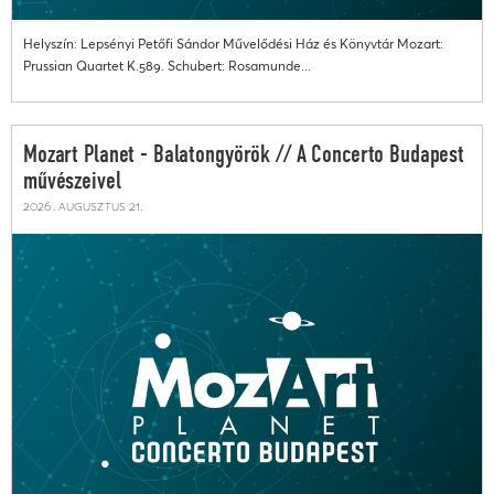
Helyszín: Lepsényi Petőfi Sándor Művelődési Ház és Könyvtár Mozart:
Prussian Quartet K.589. Schubert: Rosamunde...
Mozart Planet - Balatongyörök // A Concerto Budapest
művészeivel
2026. augusztus 21.