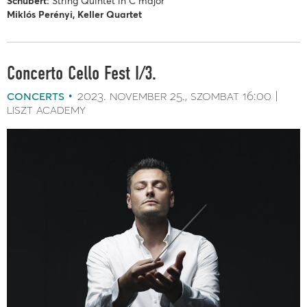
Schubert:
String Quintet in C major
Miklós Perényi, Keller Quartet
Concerto Cello Fest I/3.
concerts
2023. november 25.
szombat
16:00
liszt academy