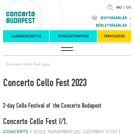
HU
EN
Mozart
JEGYVÁSÁRLÁS
Planet &
BÉRLETVÁSÁRLÁS
Petőfi
Külföldi
Kulturális
Felkéréses
AJÁNDÉKKÁRTYA
KONCERTNAPTÁR
TÁMOGATÁS
Koncertnaptár
turnék
Program
koncertek
Concerto Cello Fest 2023
Concerto Cello Fest 2023
2-day Cello Festival of the Concerto Budapest
Concerto Cello Fest I/1.
concerts
2023. november 25.
szombat
11:00