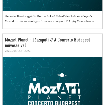
Helyszín: Balatongyörök, Bertha Bulcsú Művelődési Ház és Könyvtár
Mozart: C-dúr vonósnégyes 'Dissonanzenquartet' K. 465 Mendelssohn:...
Mozart Planet - Jászapáti // A Concerto Budapest
művészeivel
2026. augusztus 27.