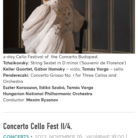
2-day Cello Festival of the Concerto Budapest
Tchaikovsky:
String Sextet in D minor (‘Souvenir de Florence’)
Keller Quartet, Gábor Homoky
– ­­­viola,
Tamás Varga
– cello
Pendereczki:
Concerto Grosso No. 1 for Three Cellos and
Orchestra
Eszter Karasszon, Ildikó Szabó, Tamás Varga
Hungarian National Philharmonic Orchestra
Conductor:
Maxim Rysanov
Concerto Cello Fest II/4.
concerts
2023. november 26.
vasárnap
18:00