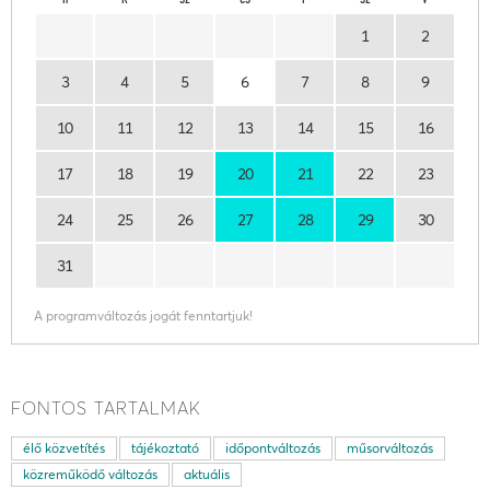
H
K
SZ
CS
P
SZ
V
1
2
3
4
5
6
7
8
9
10
11
12
13
14
15
16
17
18
19
20
21
22
23
24
25
26
27
28
29
30
31
A programváltozás jogát fenntartjuk!
FONTOS TARTALMAK
élő közvetítés
tájékoztató
időpontváltozás
műsorváltozás
közreműködő változás
aktuális