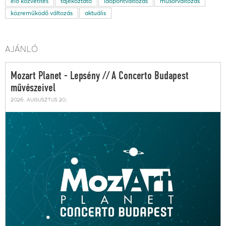
élő közvetítés
tájékoztató
időpontváltozás
műsorváltozás
közreműködő változás
aktuális
AJÁNLÓ
Mozart Planet - Lepsény // A Concerto Budapest
művészeivel
2026. augusztus 20.