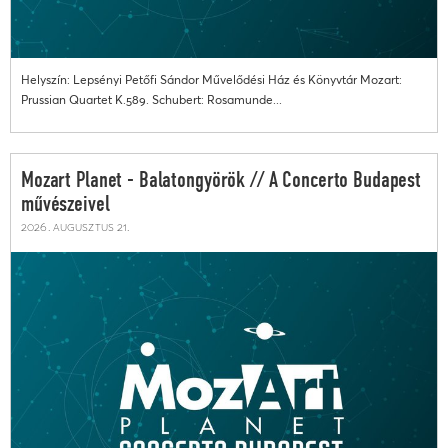
Helyszín: Lepsényi Petőfi Sándor Művelődési Ház és Könyvtár Mozart:
Prussian Quartet K.589. Schubert: Rosamunde...
Mozart Planet - Balatongyörök // A Concerto Budapest
művészeivel
2026. augusztus 21.