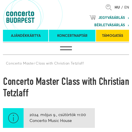
HU
EN
Mozart
JEGYVÁSÁRLÁS
Planet &
BÉRLETVÁSÁRLÁS
Petőfi
Külföldi
Kulturális
Felkéréses
AJÁNDÉKKÁRTYA
KONCERTNAPTÁR
TÁMOGATÁS
Koncertnaptár
turnék
Program
koncertek
Concerto Master Class with Christian Tetzlaff
Concerto Master Class with Christian
Tetzlaff
2024. május 9.
csütörtök
11:00
Concerto Music House