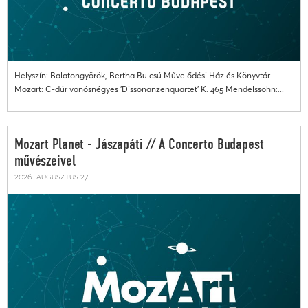
Helyszín: Balatongyörök, Bertha Bulcsú Művelődési Ház és Könyvtár
Mozart: C-dúr vonósnégyes 'Dissonanzenquartet' K. 465 Mendelssohn:...
Mozart Planet - Jászapáti // A Concerto Budapest
művészeivel
2026. augusztus 27.