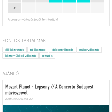
31
A programváltozás jogát fenntartjuk!
FONTOS TARTALMAK
élő közvetítés
tájékoztató
időpontváltozás
műsorváltozás
közreműködő változás
aktuális
AJÁNLÓ
Mozart Planet - Lepsény // A Concerto Budapest
művészeivel
2026. augusztus 20.