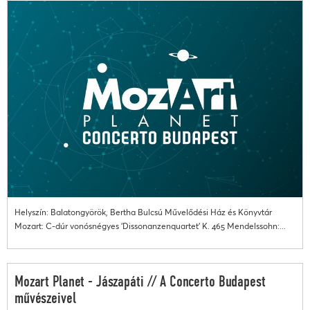
Helyszín: Balatongyörök, Bertha Bulcsú Művelődési Ház és Könyvtár
Mozart: C-dúr vonósnégyes 'Dissonanzenquartet' K. 465 Mendelssohn:...
Mozart Planet - Jászapáti // A Concerto Budapest
művészeivel