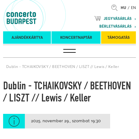
HU
EN
Mozart
JEGYVÁSÁRLÁS
Planet &
BÉRLETVÁSÁRLÁS
Petőfi
Külföldi
Kulturális
Felkéréses
AJÁNDÉKKÁRTYA
KONCERTNAPTÁR
TÁMOGATÁS
Koncertnaptár
turnék
Program
koncertek
Dublin - TCHAIKOVSKY / BEETHOVEN / LISZT // Lewis / Keller
Dublin - TCHAIKOVSKY / BEETHOVEN
/ LISZT // Lewis / Keller
2025. november 29.
szombat
19:30