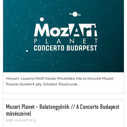
Helyszín: Lepsényi Petőfi Sándor Művelődési Ház és Könyvtár Mozart:
Prussian Quartet K.589. Schubert: Rosamunde...
Mozart Planet - Balatongyörök // A Concerto Budapest
művészeivel
2026. augusztus 21.