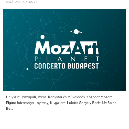
2026. augusztus 27.
Helyszín: Jászapáti, Városi Könyvtár és Művelődési Központ Mozart:
Figaro házassága - nyitány, K. 492 arr.: Lukács Gergely Bach: My Spirit
Be...