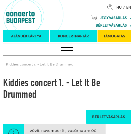
HU
EN
Mozart
JEGYVÁSÁRLÁS
Planet &
BÉRLETVÁSÁRLÁS
Petőfi
Külföldi
Kulturális
Felkéréses
AJÁNDÉKKÁRTYA
KONCERTNAPTÁR
TÁMOGATÁS
Koncertnaptár
turnék
Program
koncertek
Kiddies concert 1. - Let It Be Drummed
Kiddies concert 1. - Let It Be
Drummed
BÉRLETVÁSÁRLÁS
2026. november 8.
vasárnap
11:00