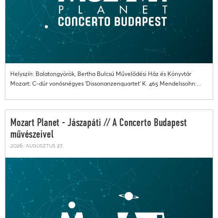
Helyszín: Balatongyörök, Bertha Bulcsú Művelődési Ház és Könyvtár
Mozart: C-dúr vonósnégyes 'Dissonanzenquartet' K. 465 Mendelssohn:...
Mozart Planet - Jászapáti // A Concerto Budapest
művészeivel
2026. augusztus 27.