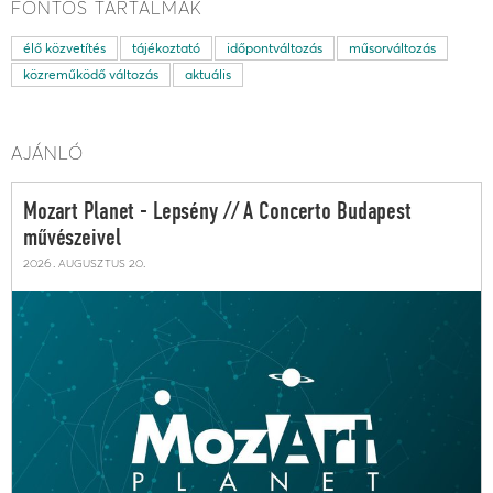
FONTOS TARTALMAK
élő közvetítés
tájékoztató
időpontváltozás
műsorváltozás
közreműködő változás
aktuális
AJÁNLÓ
Mozart Planet - Lepsény // A Concerto Budapest
művészeivel
2026. augusztus 20.