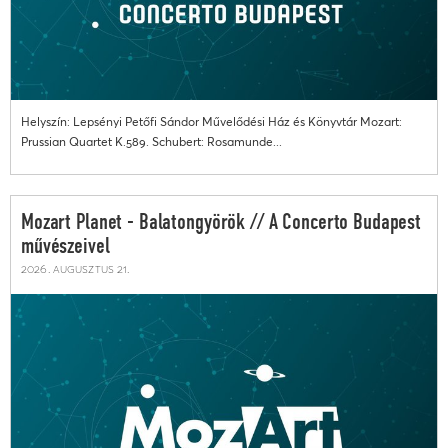
Helyszín: Lepsényi Petőfi Sándor Művelődési Ház és Könyvtár Mozart:
Prussian Quartet K.589. Schubert: Rosamunde...
Mozart Planet - Balatongyörök // A Concerto Budapest
művészeivel
2026. augusztus 21.