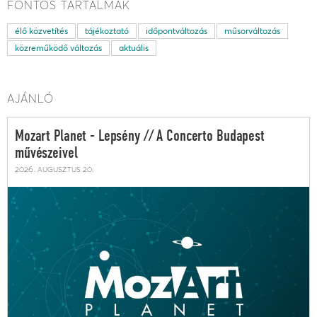
FONTOS TARTALMAK
élő közvetítés
tájékoztató
időpontváltozás
műsorváltozás
közreműködő változás
aktuális
AJÁNLÓ
Mozart Planet - Lepsény // A Concerto Budapest
művészeivel
2026. augusztus 20.