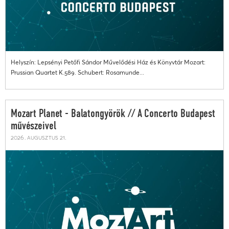
Helyszín: Lepsényi Petőfi Sándor Művelődési Ház és Könyvtár Mozart:
Prussian Quartet K.589. Schubert: Rosamunde...
Mozart Planet - Balatongyörök // A Concerto Budapest
művészeivel
2026. augusztus 21.