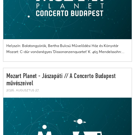
Helyszín: Balatongyörök, Bertha Bulcsú Művelődési Ház és Könyvtár
Mozart: C-dúr vonósnégyes 'Dissonanzenquartet' K. 465 Mendelssohn:...
Mozart Planet - Jászapáti // A Concerto Budapest
művészeivel
2026. augusztus 27.