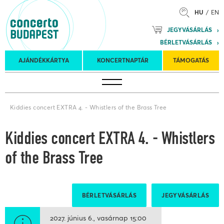
HU
EN
Mozart
JEGYVÁSÁRLÁS
Planet &
BÉRLETVÁSÁRLÁS
Petőfi
Külföldi
Kulturális
Felkéréses
AJÁNDÉKKÁRTYA
KONCERTNAPTÁR
TÁMOGATÁS
Koncertnaptár
turnék
Program
koncertek
Kiddies concert EXTRA 4. - Whistlers of the Brass Tree
Kiddies concert EXTRA 4. - Whistlers
of the Brass Tree
BÉRLETVÁSÁRLÁS
JEGYVÁSÁRLÁS
2027. június 6.
vasárnap
15:00