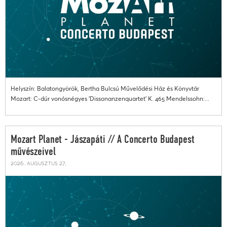
Helyszín: Balatongyörök, Bertha Bulcsú Művelődési Ház és Könyvtár
Mozart: C-dúr vonósnégyes 'Dissonanzenquartet' K. 465 Mendelssohn:...
Mozart Planet - Jászapáti // A Concerto Budapest
művészeivel
2026. augusztus 27.