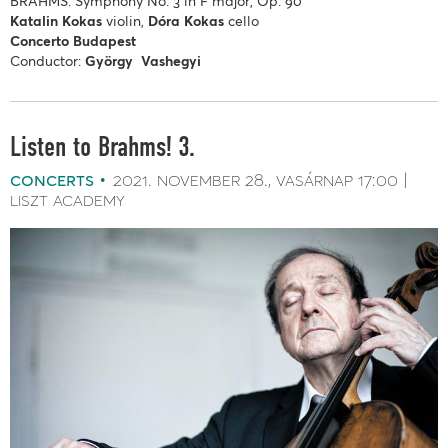
BRAHMS: Symphony No. 3 in F major, Op. 90
Katalin
Kokas
violin,
Dóra
Kokas
cello
Concerto Budapest
Conductor:
György
Vashegyi
Listen to Brahms! 3.
concerts
2021. november 28.
vasárnap
17:00
liszt academy