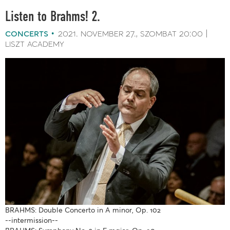
Listen to Brahms! 2.
concerts
2021. november 27.
szombat
20:00
liszt academy
BRAHMS: Double Concerto in A minor, Op. 102
--intermission--