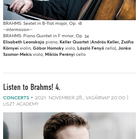
BRAHMS: Sextet in B-flat major, Op. 18
--intermission--
BRAHMS: Piano Quintet in F minor, Op. 34
Elisabeth Leonskaja
piano,
Keller Quartet
(
András Keller, Zsófia
Környei
violin,
Gábor Homoky
viola,
László Fenyő
cello),
Janka
Szomor-Mekis
viola,
Miklós Perényi
cello
Listen to Brahms! 4.
concerts
2021. november 28.
vasárnap
20:00
liszt academy