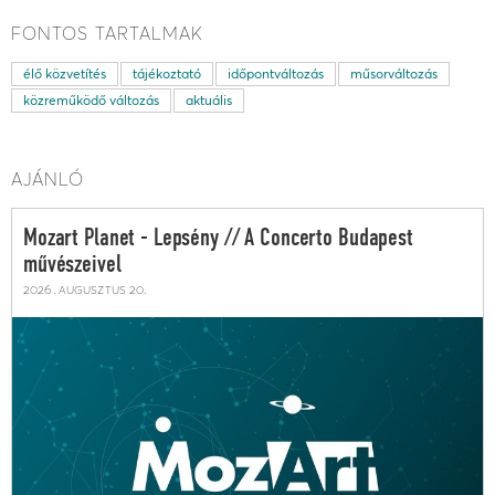
FONTOS TARTALMAK
élő közvetítés
tájékoztató
időpontváltozás
műsorváltozás
közreműködő változás
aktuális
AJÁNLÓ
Mozart Planet - Lepsény // A Concerto Budapest
művészeivel
2026. augusztus 20.