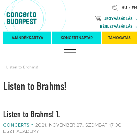
HU
EN
Mozart
JEGYVÁSÁRLÁS
Planet &
BÉRLETVÁSÁRLÁS
Petőfi
Külföldi
Kulturális
Felkéréses
AJÁNDÉKKÁRTYA
KONCERTNAPTÁR
TÁMOGATÁS
Koncertnaptár
turnék
Program
koncertek
Listen to Brahms!
Listen to Brahms!
Listen to Brahms! 1.
concerts
2021. november 27.
szombat
17:00
liszt academy