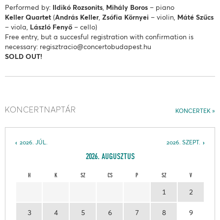
Performed by:
Ildikó Rozsonits
,
Mihály Boros
– piano
Keller Quartet
(
András Keller
,
Zsófia Környei
– violin,
Máté Szűcs
– viola,
László Fenyő
– cello)
Free entry, but a succesful registration with confirmation is
necessary: regisztracio@concertobudapest.hu
SOLD OUT!
KONCERTNAPTÁR
KONCERTEK
2026. JÚL.
2026. SZEPT.
2026. AUGUSZTUS
H
K
SZ
CS
P
SZ
V
1
2
3
4
5
6
7
8
9