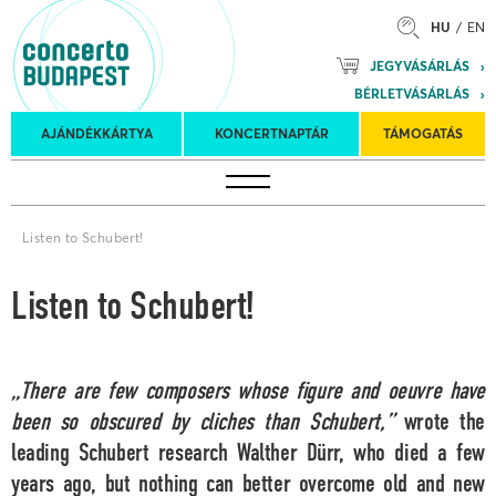
HU
EN
Mozart
JEGYVÁSÁRLÁS
Planet &
BÉRLETVÁSÁRLÁS
Petőfi
Külföldi
Kulturális
Felkéréses
AJÁNDÉKKÁRTYA
KONCERTNAPTÁR
TÁMOGATÁS
Koncertnaptár
turnék
Program
koncertek
Listen to Schubert!
Listen to Schubert!
„There are few composers whose figure and oeuvre have
been so obscured by cliches than Schubert,”
wrote the
leading Schubert research Walther Dürr, who died a few
years ago, but nothing can better overcome old and new