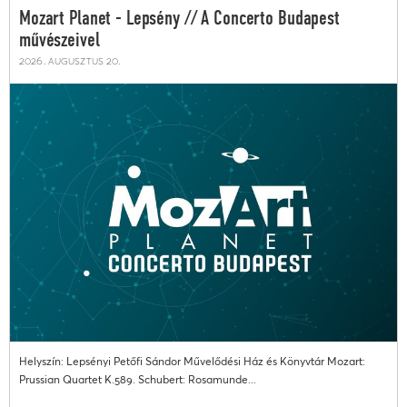
Mozart Planet - Lepsény // A Concerto Budapest
művészeivel
2026. augusztus 20.
Helyszín: Lepsényi Petőfi Sándor Művelődési Ház és Könyvtár Mozart:
Prussian Quartet K.589. Schubert: Rosamunde...