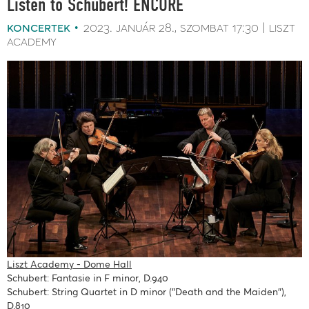
Listen to Schubert! ENCORE
koncertek
2023. január 28.
szombat
17:30
liszt
academy
Liszt Academy - Dome Hall
Schubert: Fantasie in F minor, D.940
Schubert: String Quartet in D minor (″Death and the Maiden″),
D.810