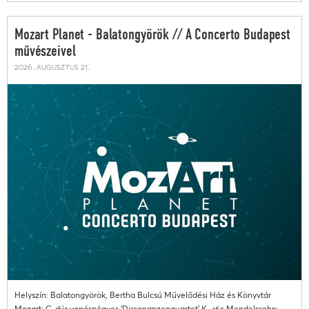
Mozart Planet - Balatongyörök // A Concerto Budapest
művészeivel
2026. augusztus 21.
Helyszín: Balatongyörök, Bertha Bulcsú Művelődési Ház és Könyvtár
Mozart: C-dúr vonósnégyes 'Dissonanzenquartet' K. 465 Mendelssohn:...