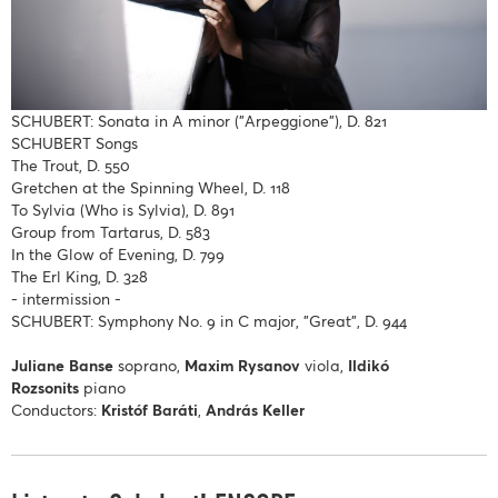
SCHUBERT: Sonata in A minor ("Arpeggione"), D. 821
SCHUBERT Songs
The Trout, D. 550
Gretchen at the Spinning Wheel, D. 118
To Sylvia (Who is Sylvia), D. 891
Group from Tartarus, D. 583
In the Glow of Evening, D. 799
The Erl King, D. 328
- intermission -
SCHUBERT: Symphony No. 9 in C major, "Great", D. 944
Juliane Banse
soprano,
Maxim Rysanov
viola,
Ildikó
Rozsonits
piano
Conductors:
Kristóf Baráti
,
András Keller