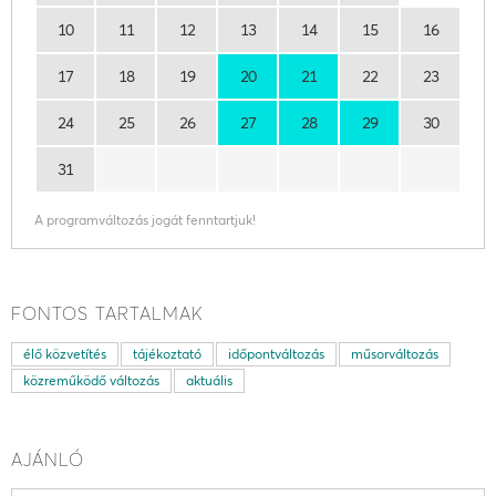
10
11
12
13
14
15
16
17
18
19
20
21
22
23
24
25
26
27
28
29
30
31
A programváltozás jogát fenntartjuk!
FONTOS TARTALMAK
élő közvetítés
tájékoztató
időpontváltozás
műsorváltozás
közreműködő változás
aktuális
AJÁNLÓ