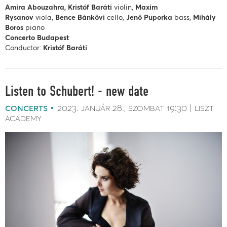
Amira Abouzahra, Kristóf Baráti
violin,
Maxim
Rysanov
viola,
Bence Bánkövi
cello,
Jenő Puporka
bass,
Mihály
Boros
piano
Concerto
Budapest
Conductor:
Kristóf Baráti
Listen to Schubert! - new date
concerts
2023. január 28.
szombat
19:30
liszt
academy