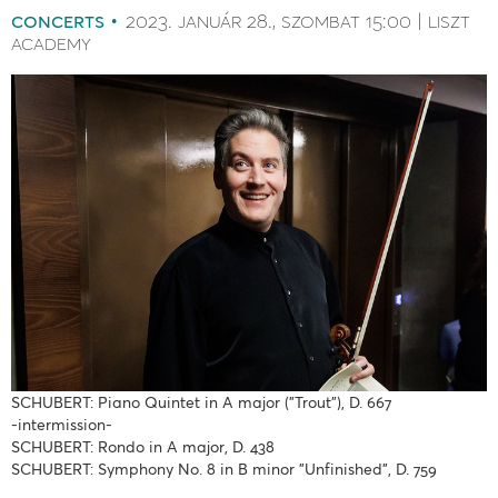
concerts
2023. január 28.
szombat
15:00
liszt
academy
SCHUBERT: Piano Quintet in A major ("Trout"), D. 667
-intermission-
SCHUBERT: Rondo in A major, D. 438
SCHUBERT: Symphony No. 8 in B minor "Unfinished", D. 759