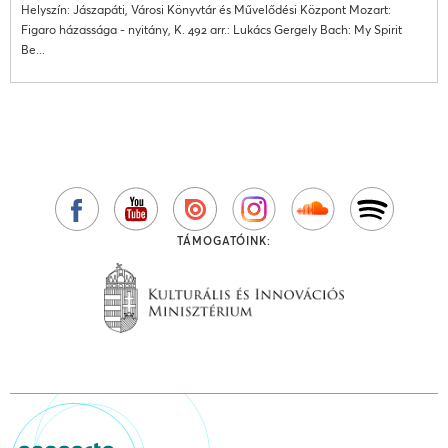
Helyszín: Jászapáti, Városi Könyvtár és Művelődési Központ Mozart:
Figaro házassága - nyitány, K. 492 arr.: Lukács Gergely Bach: My Spirit
Be...
TÁMOGATÓINK: