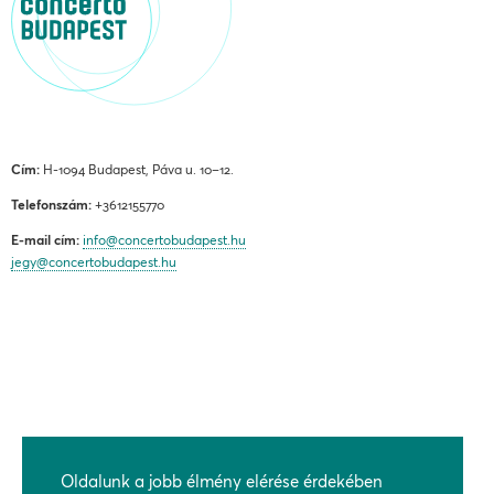
Cím:
H-1094 Budapest, Páva u. 10–12.
Telefonszám:
+3612155770
E-mail cím:
info@concertobudapest.hu
jegy@concertobudapest.hu
ÁLTALÁNOS SZERZŐDÉSI FELTÉTELEK
ADATKEZELÉSI ÉS ADATVÉDELMI TÁJÉKOZTATÓ
Oldalunk a jobb élmény elérése érdekében