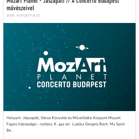
Mozart Planet - Jászapáti // A Concerto Budapest
művészeivel
2026. augusztus 27.
Helyszín: Jászapáti, Városi Könyvtár és Művelődési Központ Mozart:
Figaro házassága - nyitány, K. 492 arr.: Lukács Gergely Bach: My Spirit
Be...