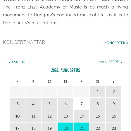
The Franz Liszt Academy of Music is as much a living
monument to Hungary's continued musical life, as it is to
the country's musical past.
KONCERTNAPTÁR
KONCERTEK
2026. JÚL.
2026. SZEPT.
2026. AUGUSZTUS
H
K
SZ
CS
P
SZ
V
1
2
3
4
5
6
7
8
9
10
11
12
13
14
15
16
17
18
19
20
21
22
23