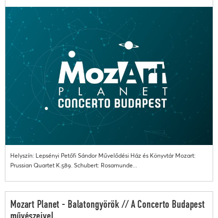
Helyszín: Lepsényi Petőfi Sándor Művelődési Ház és Könyvtár Mozart:
Prussian Quartet K.589. Schubert: Rosamunde...
Mozart Planet - Balatongyörök // A Concerto Budapest
művészeivel