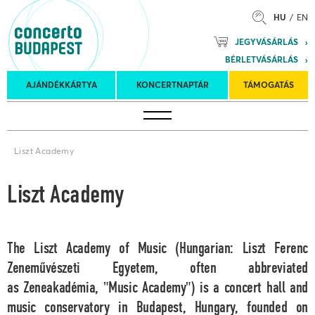
HU
EN
Mozart
JEGYVÁSÁRLÁS
Planet &
BÉRLETVÁSÁRLÁS
Petőfi
Külföldi
Kulturális
Felkéréses
AJÁNDÉKKÁRTYA
KONCERTNAPTÁR
TÁMOGATÁS
Koncertnaptár
turnék
Program
koncertek
Liszt Academy
Liszt Academy
The Liszt Academy of Music (Hungarian: Liszt Ferenc
Zeneművészeti Egyetem, often abbreviated
as Zeneakadémia, "Music Academy") is a concert hall and
music conservatory in Budapest, Hungary, founded on