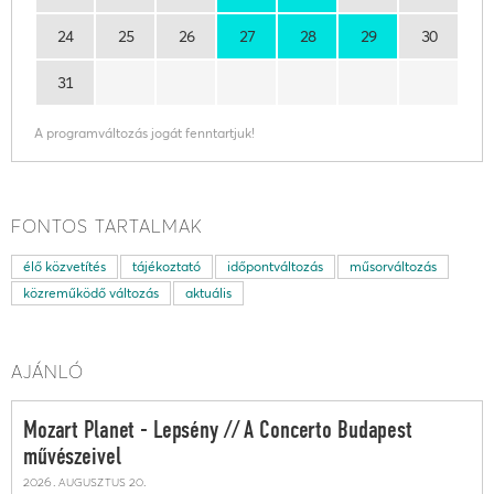
24
25
26
27
28
29
30
31
A programváltozás jogát fenntartjuk!
FONTOS TARTALMAK
élő közvetítés
tájékoztató
időpontváltozás
műsorváltozás
közreműködő változás
aktuális
AJÁNLÓ
Mozart Planet - Lepsény // A Concerto Budapest
művészeivel
2026. augusztus 20.