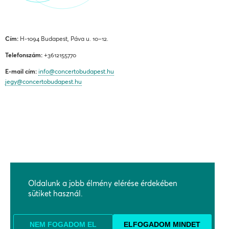
Cím:
H-1094 Budapest, Páva u. 10–12.
Telefonszám:
+3612155770
E-mail cím:
info@concertobudapest.hu
jegy@concertobudapest.hu
ÁLTALÁNOS SZERZŐDÉSI FELTÉTELEK
ADATKEZELÉSI ÉS ADATVÉDELMI TÁJÉKOZTATÓ
Oldalunk a jobb élmény elérése érdekében
BEJELENTÉSI RENDSZEREK
sütiket használ.
KAPCSOLAT, MEGKÖZELÍTÉS
TÁMOGATÓK
NEM FOGADOM EL
ELFOGADOM MINDET