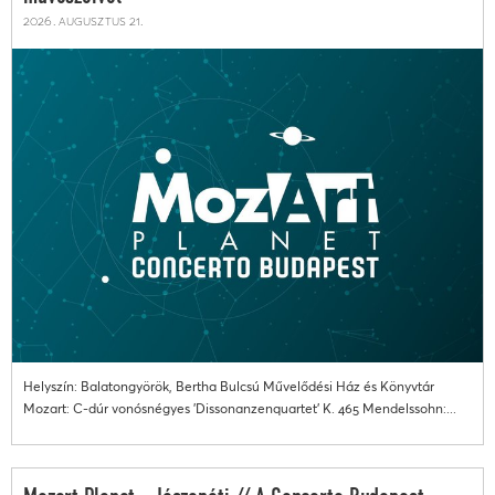
2026. augusztus 21.
Helyszín: Balatongyörök, Bertha Bulcsú Művelődési Ház és Könyvtár
Mozart: C-dúr vonósnégyes 'Dissonanzenquartet' K. 465 Mendelssohn:...