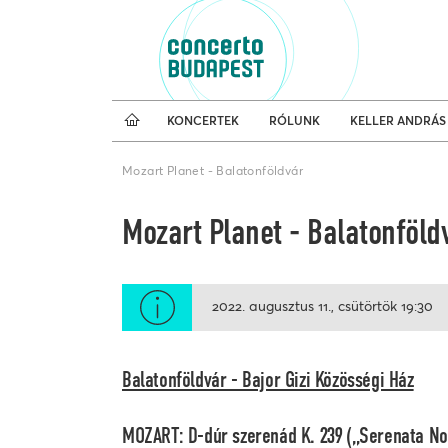
Koncertnaptár
Külfö
KONCERTEK
RÓLUNK
KELLER ANDRÁS
Mozart Planet - Balatonföldvár
Mozart Planet - Balatonföld
2022. augusztus 11.
csütörtök
19:30
Balatonföldvár - Bajor Gizi Közösségi Ház
MOZART: D-dúr szerenád K. 239 („Serenata No