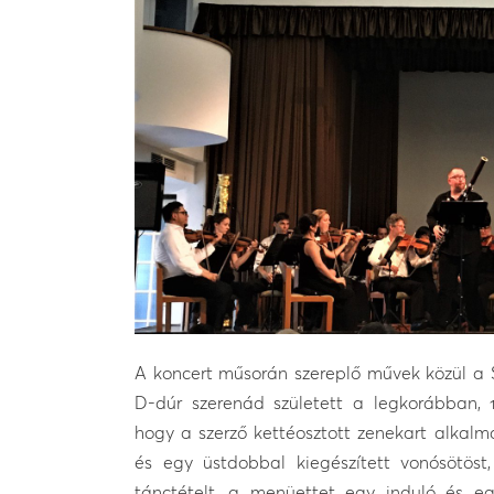
A koncert műsorán szereplő művek közül a S
D-dúr szerenád született a legkorábban, 
hogy a szerző kettéosztott zenekart alkal
és egy üstdobbal kiegészített vonósötös
tánctételt, a menüettet egy induló és e