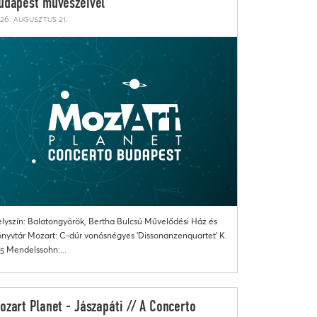
udapest művészeivel
26. augusztus 21.
lyszín: Balatongyörök, Bertha Bulcsú Művelődési Ház és
nyvtár Mozart: C-dúr vonósnégyes 'Dissonanzenquartet' K.
5 Mendelssohn:...
ozart Planet - Jászapáti // A Concerto