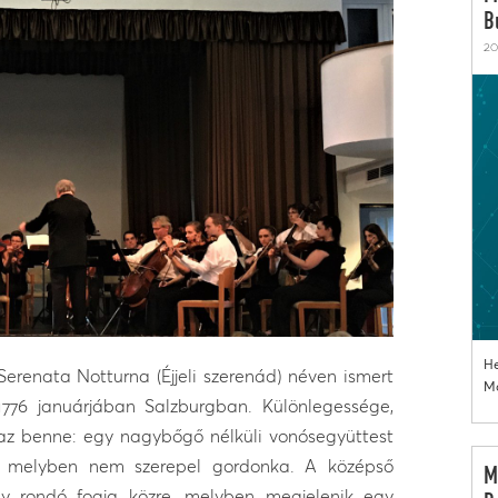
B
20
He
erenata Notturna (Éjjeli szerenád) néven ismert
Mo
1776 januárjában Salzburgban. Különlegessége,
maz benne: egy nagybőgő nélküli vonósegyüttest
t, melyben nem szerepel gordonka. A középső
M
gy rondó fogja közre, melyben megjelenik egy