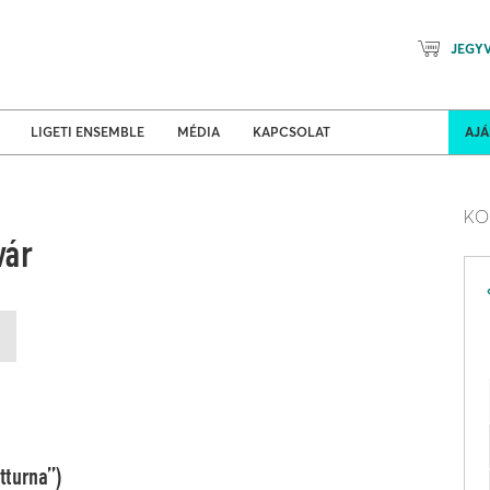
JEGY
Mozart Planet & Petőfi Kulturáli
ldi turnék
Program
LIGETI ENSEMBLE
MÉDIA
KAPCSOLAT
AJ
KO
vár
tturna”)