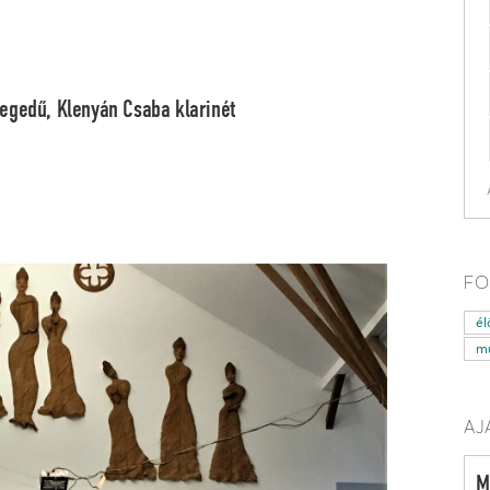
egedű,
Klenyán Csaba
klarinét
FO
él
mű
AJ
M