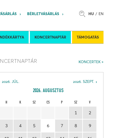
VÁSÁRLÁS
BÉRLETVÁSÁRLÁS
HU
EN
s
Felkéréses koncertek
Nemzetközi 
ÁNDÉKKÁRTYA
KONCERTNAPTÁR
TÁMOGATÁS
NCERTNAPTÁR
KONCERTEK
2026. JÚL.
2026. SZEPT.
2026. AUGUSZTUS
H
K
SZ
CS
P
SZ
V
1
2
3
4
5
6
7
8
9