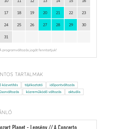
10
11
12
13
14
15
16
17
18
19
20
21
22
23
24
25
26
27
28
29
30
31
A programváltozás jogát fenntartjuk!
NTOS TARTALMAK
ő közvetítés
tájékoztató
időpontváltozás
sorváltozás
közreműködő változás
aktuális
ÁNLÓ
ozart Planet - Lepsény // A Concerto