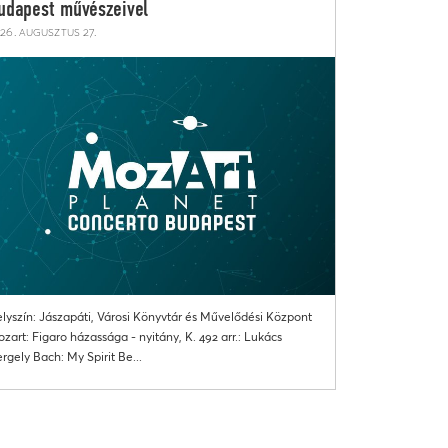
udapest művészeivel
26. augusztus 27.
lyszín: Jászapáti, Városi Könyvtár és Művelődési Központ
zart: Figaro házassága - nyitány, K. 492 arr.: Lukács
rgely Bach: My Spirit Be...