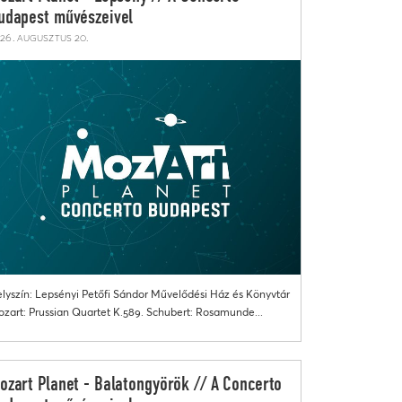
udapest művészeivel
26. augusztus 20.
lyszín: Lepsényi Petőfi Sándor Művelődési Ház és Könyvtár
zart: Prussian Quartet K.589. Schubert: Rosamunde...
ozart Planet - Balatongyörök // A Concerto