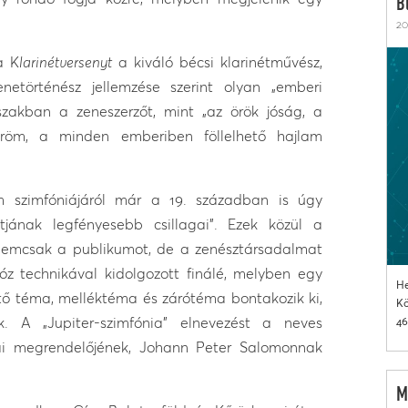
B
20
a K
larinétversenyt
a kiváló bécsi klarinétművész,
etörténész jellemzése szerint olyan „emberi
zakban a zeneszerzőt, mint „az örök jóság, a
öröm, a minden emberiben föllelhető hajlam
m szimfóniájáról már a 19. században is úgy
jának legfényesebb csillagai”. Ezek közül a
 nemcsak a publikumot, de a zenésztársadalmat
óz technikával kidolgozott finálé, melyben egy
He
ő téma, melléktéma és zárótéma bontakozik ki,
Kö
. A „Jupiter-szimfónia” elnevezést a neves
46
iái megrendelőjének, Johann Peter Salomonnak
M