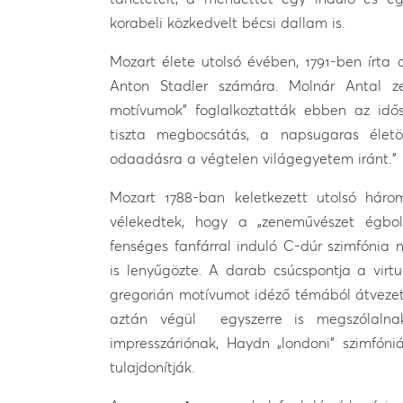
korabeli közkedvelt bécsi dallam is.
Mozart élete utolsó évében, 1791-ben írta 
Anton Stadler számára. Molnár Antal zen
motívumok” foglalkoztatták ebben az idős
tiszta megbocsátás, a napsugaras élet
odaadásra a végtelen világegyetem iránt.”
Mozart 1788-ban keletkezett utolsó háro
vélekedtek, hogy a „zeneművészet égbolt
fenséges fanfárral induló C-dúr szimfónia
is lenyűgözte. A darab csúcspontja a virtu
gregorián motívumot idéző témából átvezet
aztán végül egyszerre is megszólalnak
impresszáriónak, Haydn „londoni” szimfón
tulajdonítják.