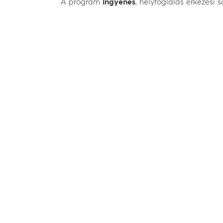
A program
ingyenes
, helyfoglalás érkezési 