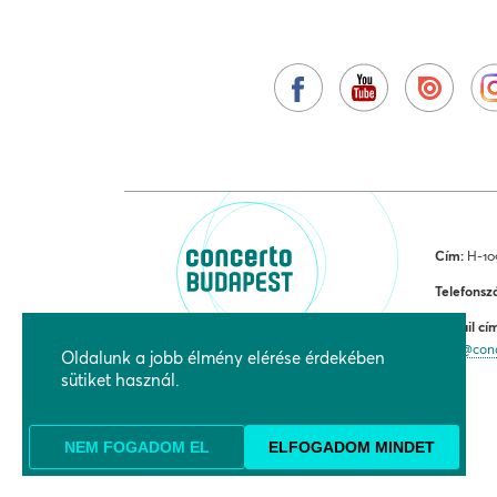
Cím:
H-109
Telefonsz
E-mail cí
jegy@con
Oldalunk a jobb élmény elérése érdekében
sütiket használ.
NEM FOGADOM EL
ELFOGADOM MINDET