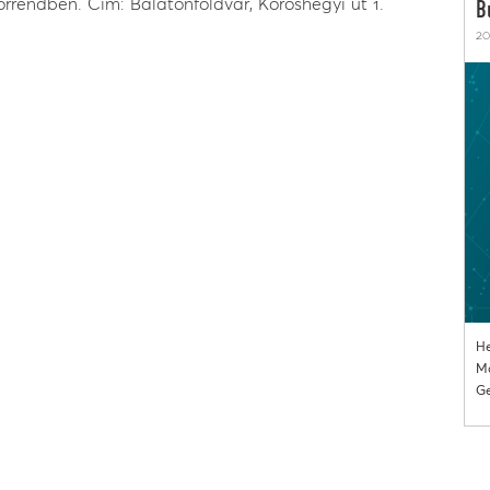
sorrendben. Cím: Balatonföldvár, Kőröshegyi út 1.
B
20
He
Mo
Ge