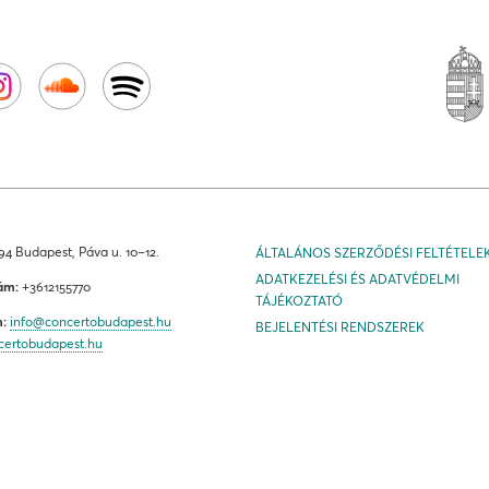
4 Budapest, Páva u. 10–12.
ÁLTALÁNOS SZERZŐDÉSI FELTÉTELE
ADATKEZELÉSI ÉS ADATVÉDELMI
ám:
+3612155770
TÁJÉKOZTATÓ
m:
info@concertobudapest.hu
BEJELENTÉSI RENDSZEREK
certobudapest.hu