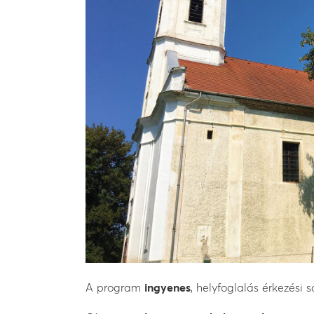
A program
ingyenes
, helyfoglalás érkezési 