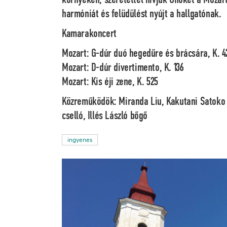
harmóniát és felüdülést nyújt a hallgatónak.
Kamarakoncert
Mozart: G-dúr duó hegedűre és brácsára, K. 4
Mozart: D-dúr divertimento, K. 136
Mozart: Kis éji zene, K. 525
Közreműködök:
Miranda Liu, Kakutani Satoko
cselló, Illés László bőgő
ingyenes