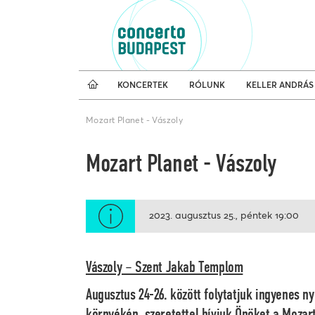
Koncertnaptár
Külfö
KONCERTEK
RÓLUNK
KELLER ANDRÁS
Mozart Planet - Vászoly
Mozart Planet - Vászoly
2023. augusztus 25.
péntek
19:00
Vászoly – Szent Jakab Templom
Augusztus 24-26. között folytatjuk ingyenes 
környékén, szeretettel hívjuk Önöket a Mozart