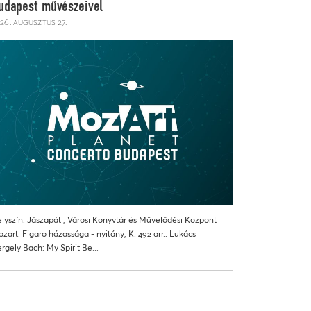
udapest művészeivel
26. augusztus 27.
lyszín: Jászapáti, Városi Könyvtár és Művelődési Központ
zart: Figaro házassága - nyitány, K. 492 arr.: Lukács
rgely Bach: My Spirit Be...