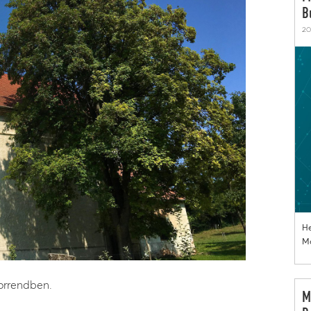
B
20
He
Mo
sorrendben.
M