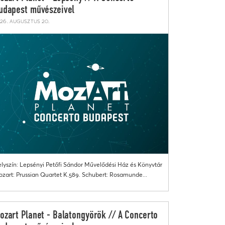
udapest művészeivel
26. augusztus 20.
lyszín: Lepsényi Petőfi Sándor Művelődési Ház és Könyvtár
zart: Prussian Quartet K.589. Schubert: Rosamunde...
ozart Planet - Balatongyörök // A Concerto