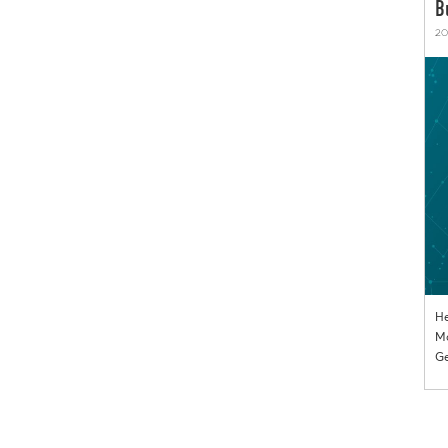
B
20
He
Mo
Ge