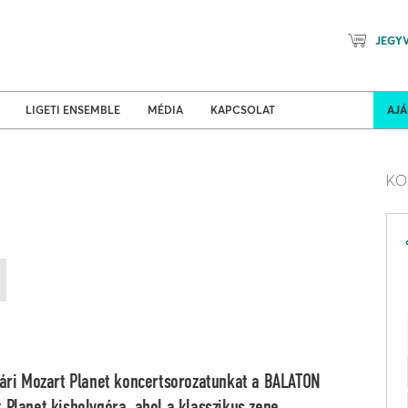
JEGY
Mozart Planet & Petőfi Kulturáli
ldi turnék
Program
LIGETI ENSEMBLE
MÉDIA
KAPCSOLAT
AJ
KO
nyári Mozart Planet koncertsorozatunkat a BALATON
 Planet kisbolygóra, ahol a klasszikus zene