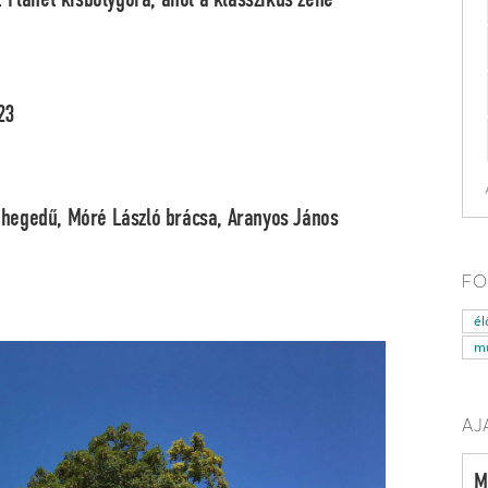
23
 hegedű, Móré László brácsa, Aranyos János
FO
él
mű
AJ
M