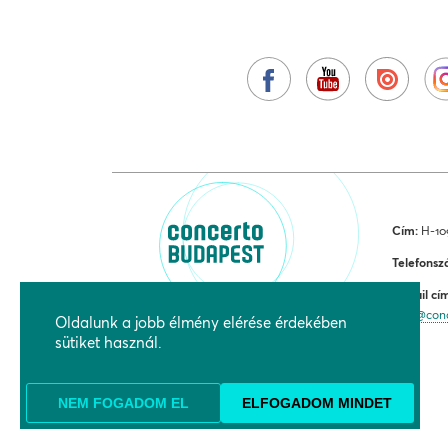
Cím:
H-109
Telefonsz
E-mail cí
jegy@con
Oldalunk a jobb élmény elérése érdekében
sütiket használ.
NEM FOGADOM EL
ELFOGADOM MINDET