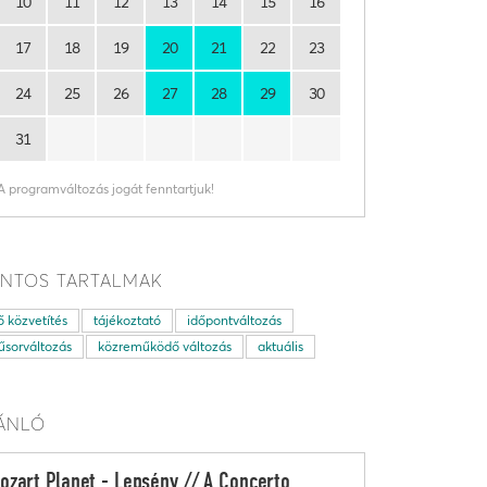
10
11
12
13
14
15
16
17
18
19
20
21
22
23
24
25
26
27
28
29
30
31
A programváltozás jogát fenntartjuk!
NTOS TARTALMAK
ő közvetítés
tájékoztató
időpontváltozás
sorváltozás
közreműködő változás
aktuális
ÁNLÓ
ozart Planet - Lepsény // A Concerto