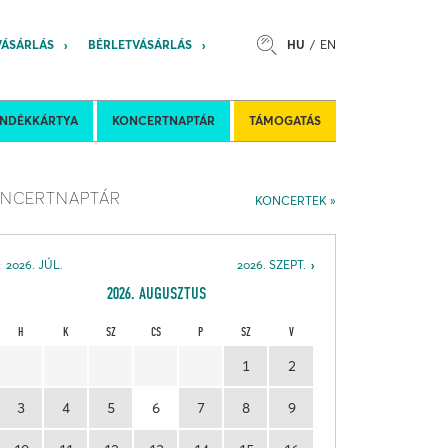
VÁSÁRLÁS
BÉRLETVÁSÁRLÁS
HU
EN
s
Felkéréses koncertek
Nemzetközi 
ÁNDÉKKÁRTYA
KONCERTNAPTÁR
TÁMOGATÁS
NCERTNAPTÁR
KONCERTEK
2026. JÚL.
2026. SZEPT.
2026. AUGUSZTUS
H
K
SZ
CS
P
SZ
V
1
2
3
4
5
6
7
8
9