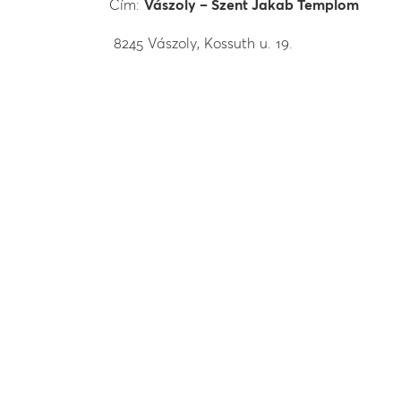
Cím:
Vászoly – Szent Jakab Templom
8245 Vászoly, Kossuth u. 19.