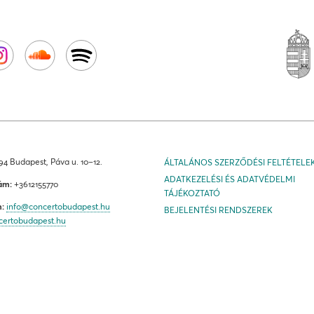
4 Budapest, Páva u. 10–12.
ÁLTALÁNOS SZERZŐDÉSI FELTÉTELE
ADATKEZELÉSI ÉS ADATVÉDELMI
ám:
+3612155770
TÁJÉKOZTATÓ
m:
info@concertobudapest.hu
BEJELENTÉSI RENDSZEREK
certobudapest.hu