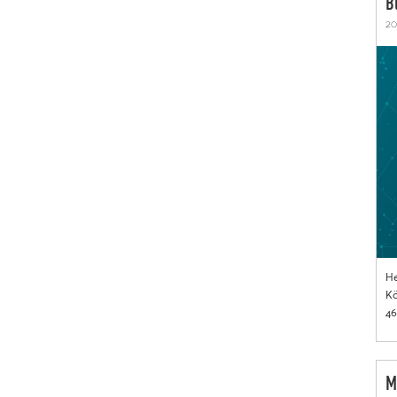
B
20
He
Kö
46
M