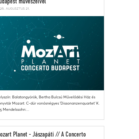
udapest művészeivel
26. augusztus 21.
lyszín: Balatongyörök, Bertha Bulcsú Művelődési Ház és
nyvtár Mozart: C-dúr vonósnégyes 'Dissonanzenquartet' K.
5 Mendelssohn:...
ozart Planet - Jászapáti // A Concerto