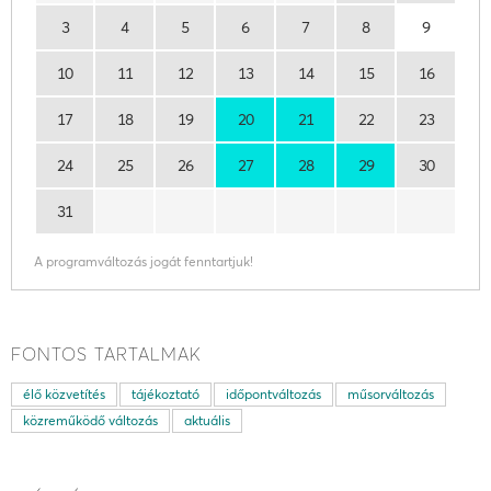
3
4
5
6
7
8
9
10
11
12
13
14
15
16
17
18
19
20
21
22
23
24
25
26
27
28
29
30
31
A programváltozás jogát fenntartjuk!
FONTOS TARTALMAK
élő közvetítés
tájékoztató
időpontváltozás
műsorváltozás
közreműködő változás
aktuális