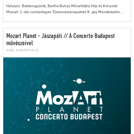
Helyszín: Balatongyörök, Bertha Bulcsú Művelődési Ház és Könyvtár
Mozart: C-dúr vonósnégyes 'Dissonanzenquartet' K. 465 Mendelssohn:...
Mozart Planet - Jászapáti // A Concerto Budapest
művészeivel
2026. augusztus 27.