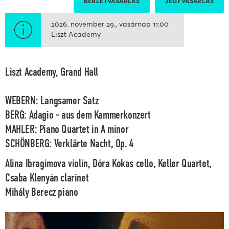
BÉRLETVÁSÁRLÁS
JEGYVÁSÁRLÁS
2026. november 29.
vasárnap
11:00
Liszt Academy
Liszt Academy, Grand Hall
WEBERN: Langsamer Satz
BERG: Adagio - aus dem Kammerkonzert
MAHLER: Piano Quartet in A minor
SCHÖNBERG: Verklärte Nacht, Op. 4
Alina Ibragimova
violin,
Dóra Kokas
cello,
Keller Quartet,
Csaba Klenyán
clarinet
Mihály Berecz
piano