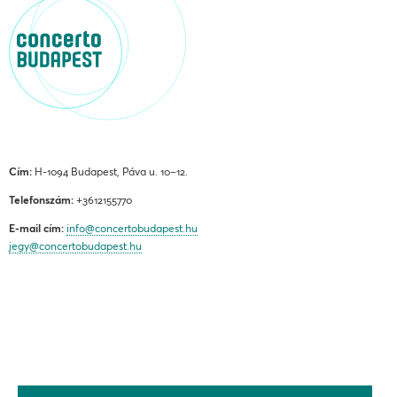
Cím:
H-1094 Budapest, Páva u. 10–12.
Telefonszám:
+3612155770
E-mail cím:
info@concertobudapest.hu
jegy@concertobudapest.hu
ÁLTALÁNOS SZERZŐDÉSI FELTÉTELEK