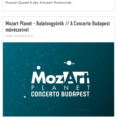
Prussian Quartet K.589. Schubert: Rosamunde...
Mozart Planet - Balatongyörök // A Concerto Budapest
művészeivel
2026. augusztus 21.