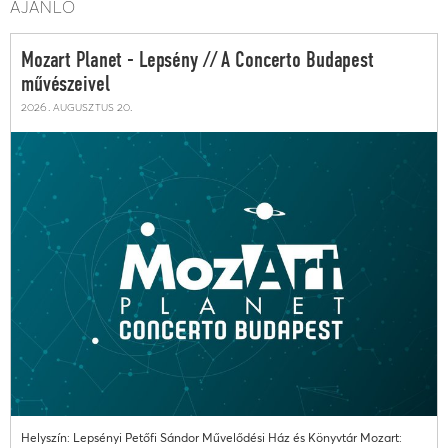
AJÁNLÓ
Mozart Planet - Lepsény // A Concerto Budapest
művészeivel
2026. augusztus 20.
Helyszín: Lepsényi Petőfi Sándor Művelődési Ház és Könyvtár Mozart: