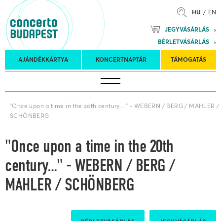
HU
EN
Mozart
JEGYVÁSÁRLÁS
Planet &
BÉRLETVÁSÁRLÁS
Petőfi
Külföldi
Kulturális
Felkéréses
AJÁNDÉKKÁRTYA
KONCERTNAPTÁR
TÁMOGATÁS
Koncertnaptár
turnék
Program
koncertek
"Once upon a time in the 20th century…" - WEBERN / BERG / MAHLER /
SCHÖNBERG
"Once upon a time in the 20th
century…" - WEBERN / BERG /
MAHLER / SCHÖNBERG