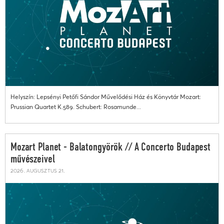
Helyszín: Lepsényi Petőfi Sándor Művelődési Ház és Könyvtár Mozart:
Prussian Quartet K.589. Schubert: Rosamunde...
Mozart Planet - Balatongyörök // A Concerto Budapest
művészeivel
2026. augusztus 21.