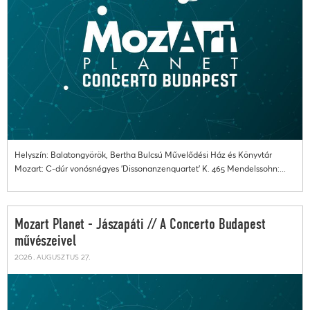
Helyszín: Balatongyörök, Bertha Bulcsú Művelődési Ház és Könyvtár
Mozart: C-dúr vonósnégyes 'Dissonanzenquartet' K. 465 Mendelssohn:...
Mozart Planet - Jászapáti // A Concerto Budapest
művészeivel
2026. augusztus 27.