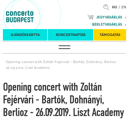
HU
EN
Mozart
JEGYVÁSÁRLÁS
Planet &
BÉRLETVÁSÁRLÁS
Petőfi
Külföldi
Kulturális
Felkéréses
AJÁNDÉKKÁRTYA
KONCERTNAPTÁR
TÁMOGATÁS
Koncertnaptár
turnék
Program
koncertek
Opening concert with Zoltán Fejérvári - Bartók, Dohnányi, Berlioz -
26.09.2019. Liszt Academy
Opening concert with Zoltán
Fejérvári - Bartók, Dohnányi,
Berlioz - 26.09.2019. Liszt Academy