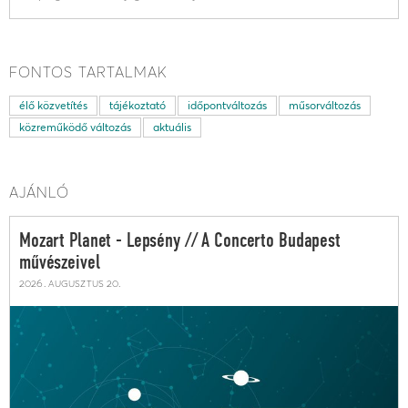
FONTOS TARTALMAK
élő közvetítés
tájékoztató
időpontváltozás
műsorváltozás
közreműködő változás
aktuális
AJÁNLÓ
Mozart Planet - Lepsény // A Concerto Budapest
művészeivel
2026. augusztus 20.