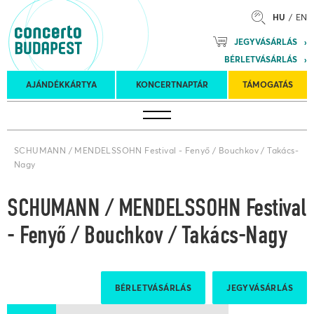
HU
EN
Mozart
JEGYVÁSÁRLÁS
Planet &
BÉRLETVÁSÁRLÁS
Petőfi
Külföldi
Kulturális
Felkéréses
AJÁNDÉKKÁRTYA
KONCERTNAPTÁR
TÁMOGATÁS
Koncertnaptár
turnék
Program
koncertek
SCHUMANN / MENDELSSOHN Festival - Fenyő / Bouchkov / Takács-
Nagy
SCHUMANN / MENDELSSOHN Festival
- Fenyő / Bouchkov / Takács-Nagy
BÉRLETVÁSÁRLÁS
JEGYVÁSÁRLÁS