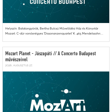
Helyszín: Balatongyörök, Bertha Bulcsú Művelődési Ház és Könyvtár
Mozart: C-dúr vonósnégyes 'Dissonanzenquartet' K. 465 Mendelssohn:...
Mozart Planet - Jászapáti // A Concerto Budapest
művészeivel
2026. augusztus 27.