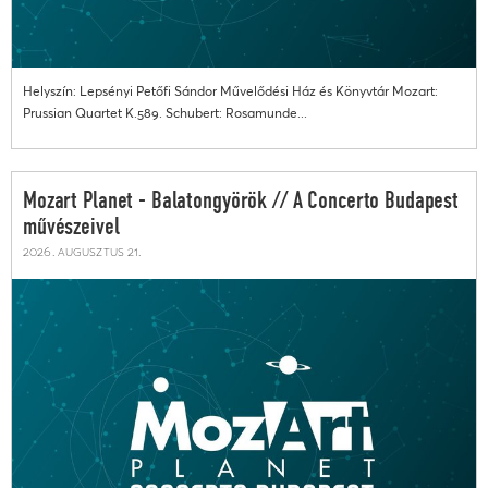
Helyszín: Lepsényi Petőfi Sándor Művelődési Ház és Könyvtár Mozart:
Prussian Quartet K.589. Schubert: Rosamunde...
Mozart Planet - Balatongyörök // A Concerto Budapest
művészeivel
2026. augusztus 21.