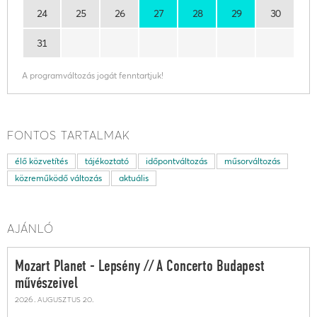
24
25
26
27
28
29
30
31
A programváltozás jogát fenntartjuk!
FONTOS TARTALMAK
élő közvetítés
tájékoztató
időpontváltozás
műsorváltozás
közreműködő változás
aktuális
AJÁNLÓ
Mozart Planet - Lepsény // A Concerto Budapest
művészeivel
2026. augusztus 20.