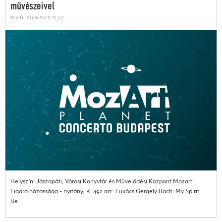
művészeivel
2026. augusztus 27.
Helyszín: Jászapáti, Városi Könyvtár és Művelődési Központ Mozart:
Figaro házassága - nyitány, K. 492 arr.: Lukács Gergely Bach: My Spirit
Be...