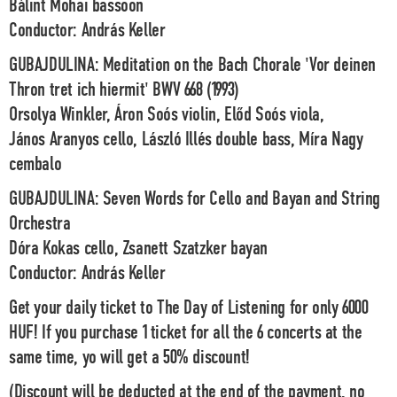
Bálint Mohai bassoon
Conductor: András Keller
GUBAJDULINA:
Meditation on the Bach Chorale 'Vor deinen
Thron tret ich hiermit' BWV 668 (1993)
Orsolya Winkler, Áron Soós violin, Előd Soós viola,
János Aranyos cello, László Illés double bass, Míra Nagy
cembalo
GUBAJDULINA:
Seven Words for Cello and Bayan and String
Orchestra
Dóra Kokas cello, Zsanett Szatzker bayan
Conductor: András Keller
Get your daily ticket to The Day of Listening for only 6000
HUF! If you purchase 1 ticket for all the 6 concerts at the
same time, yo will get a 50% discount!
(Discount will be deducted at the end of the payment, no