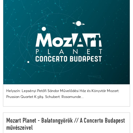
Helyszín: Lepsényi Petőfi Sándor Művelődési Ház és Könyvtár Mozart:
Prussian Quartet K.589. Schubert: Rosamunde...
Mozart Planet - Balatongyörök // A Concerto Budapest
művészeivel