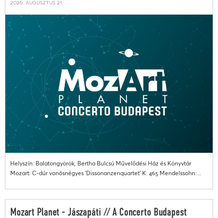
2026. augusztus 21.
Helyszín: Balatongyörök, Bertha Bulcsú Művelődési Ház és Könyvtár
Mozart: C-dúr vonósnégyes 'Dissonanzenquartet' K. 465 Mendelssohn:...
Mozart Planet - Jászapáti // A Concerto Budapest