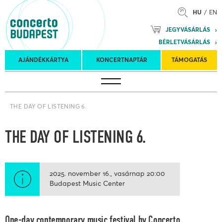
HU
EN
Mozart
JEGYVÁSÁRLÁS
Planet &
BÉRLETVÁSÁRLÁS
Petőfi
Külföldi
Kulturális
Felkéréses
AJÁNDÉKKÁRTYA
KONCERTNAPTÁR
TÁMOGATÁS
Koncertnaptár
turnék
Program
koncertek
THE DAY OF LISTENING 6.
THE DAY OF LISTENING 6.
2025. november 16.
vasárnap
20:00
Budapest Music Center
One-day contemporary music festival by Concerto