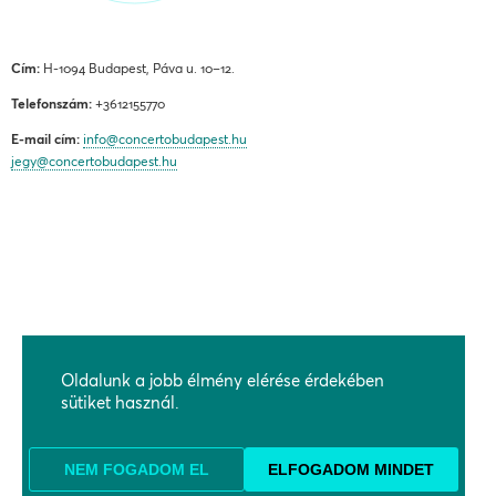
Cím:
H-1094 Budapest, Páva u. 10–12.
Telefonszám:
+3612155770
E-mail cím:
info@concertobudapest.hu
jegy@concertobudapest.hu
ÁLTALÁNOS SZERZŐDÉSI FELTÉTELEK
ADATKEZELÉSI ÉS ADATVÉDELMI TÁJÉKOZTATÓ
Oldalunk a jobb élmény elérése érdekében
sütiket használ.
BEJELENTÉSI RENDSZEREK
KAPCSOLAT, MEGKÖZELÍTÉS
TÁMOGATÓK
NEM FOGADOM EL
ELFOGADOM MINDET
PARTNEREK