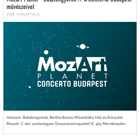
művészeivel
2026. augusztus 21.
Helyszín: Balatongyörök, Bertha Bulcsú Művelődési Ház és Könyvtár
Mozart: C-dúr vonósnégyes 'Dissonanzenquartet' K. 465 Mendelssohn:...