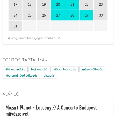
17
18
19
20
21
22
23
24
25
26
27
28
29
30
31
A programváltozás jogát fenntartjuk!
FONTOS TARTALMAK
élő közvetítés
tájékoztató
időpontváltozás
műsorváltozás
közreműködő változás
aktuális
AJÁNLÓ
Mozart Planet - Lepsény // A Concerto Budapest
művészeivel