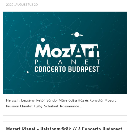
2026. augusztus 20.
Helyszín: Lepsényi Petőfi Sándor Művelődési Ház és Könyvtár Mozart:
Prussian Quartet K.589. Schubert: Rosamunde...
Mozart Planet - Balatongyörök // A Concerto Budapest