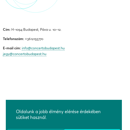
Cím:
H-1094 Budapest, Páva u. 10–12.
Telefonszám:
+3612155770
E-mail cím:
info@concertobudapest.hu
jegy@concertobudapest.hu
ÁLTALÁNOS SZERZŐDÉSI FELTÉTELEK
ADATKEZELÉSI ÉS ADATVÉDELMI TÁJÉKOZTATÓ
Oldalunk a jobb élmény elérése érdekében
BEJELENTÉSI RENDSZEREK
sütiket használ.
KAPCSOLAT, MEGKÖZELÍTÉS