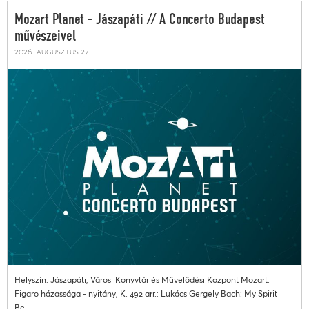
Mozart Planet - Jászapáti // A Concerto Budapest
művészeivel
2026. augusztus 27.
Helyszín: Jászapáti, Városi Könyvtár és Művelődési Központ Mozart:
Figaro házassága - nyitány, K. 492 arr.: Lukács Gergely Bach: My Spirit
Be...