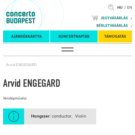
HU
EN
Mozart
JEGYVÁSÁRLÁS
Planet &
BÉRLETVÁSÁRLÁS
Petőfi
Külföldi
Kulturális
Felkéréses
AJÁNDÉKKÁRTYA
KONCERTNAPTÁR
TÁMOGATÁS
Koncertnaptár
turnék
Program
koncertek
Arvid ENGEGARD
Arvid ENGEGARD
Vendégművész
Hangszer
conductor, Violin