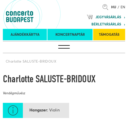
HU
EN
Mozart
JEGYVÁSÁRLÁS
Planet &
BÉRLETVÁSÁRLÁS
Petőfi
Külföldi
Kulturális
Felkéréses
AJÁNDÉKKÁRTYA
KONCERTNAPTÁR
TÁMOGATÁS
Koncertnaptár
turnék
Program
koncertek
Charlotte SALUSTE-BRIDOUX
Charlotte SALUSTE-BRIDOUX
Vendégművész
Hangszer
Violin