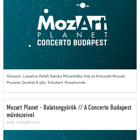
Helyszín: Lepsényi Petőfi Sándor Művelődési Ház és Könyvtár Mozart:
Prussian Quartet K.589. Schubert: Rosamunde...
Mozart Planet - Balatongyörök // A Concerto Budapest
művészeivel
2026. augusztus 21.