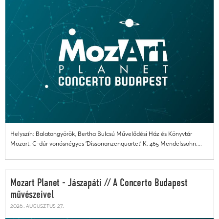
Helyszín: Balatongyörök, Bertha Bulcsú Művelődési Ház és Könyvtár
Mozart: C-dúr vonósnégyes 'Dissonanzenquartet' K. 465 Mendelssohn:...
Mozart Planet - Jászapáti // A Concerto Budapest
művészeivel
2026. augusztus 27.