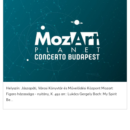
Helyszín: Jászapáti, Városi Könyvtár és Művelődési Központ Mozart:
Figaro házassága - nyitány, K. 492 arr.: Lukács Gergely Bach: My Spirit
Be...