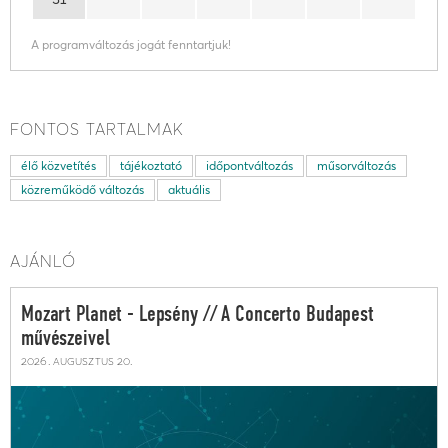
A programváltozás jogát fenntartjuk!
FONTOS TARTALMAK
élő közvetítés
tájékoztató
időpontváltozás
műsorváltozás
közreműködő változás
aktuális
AJÁNLÓ
Mozart Planet - Lepsény // A Concerto Budapest
művészeivel
2026. augusztus 20.