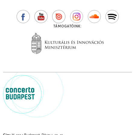
TÁMOGATÓINK:
Cím:
H-1094 Budapest, Páva u. 10–12.