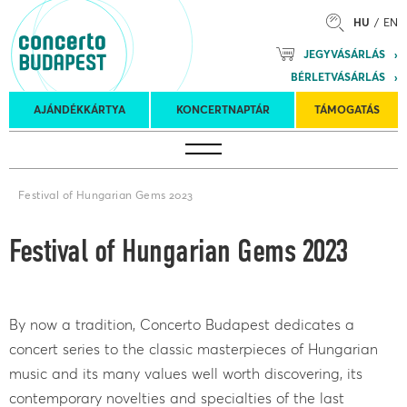
HU
EN
Mozart
JEGYVÁSÁRLÁS
Planet &
BÉRLETVÁSÁRLÁS
Petőfi
Külföldi
Kulturális
Felkéréses
AJÁNDÉKKÁRTYA
KONCERTNAPTÁR
TÁMOGATÁS
Koncertnaptár
turnék
Program
koncertek
Festival of Hungarian Gems 2023
Festival of Hungarian Gems 2023
By now a tradition, Concerto Budapest dedicates a
concert series to the classic masterpieces of Hungarian
music and its many values well worth discovering, its
contemporary novelties and specialties of the last