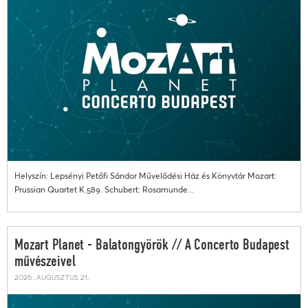
Helyszín: Lepsényi Petőfi Sándor Művelődési Ház és Könyvtár Mozart:
Prussian Quartet K.589. Schubert: Rosamunde...
Mozart Planet - Balatongyörök // A Concerto Budapest
művészeivel
2026. augusztus 21.