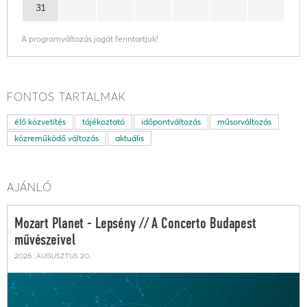
31
A programváltozás jogát fenntartjuk!
FONTOS TARTALMAK
élő közvetítés
tájékoztató
időpontváltozás
műsorváltozás
közreműködő változás
aktuális
AJÁNLÓ
Mozart Planet - Lepsény // A Concerto Budapest
művészeivel
2026. augusztus 20.