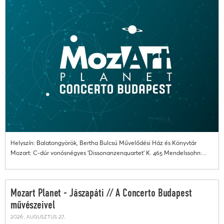
Helyszín: Balatongyörök, Bertha Bulcsú Művelődési Ház és Könyvtár
Mozart: C-dúr vonósnégyes 'Dissonanzenquartet' K. 465 Mendelssohn:...
Mozart Planet - Jászapáti // A Concerto Budapest
művészeivel
2026. augusztus 27.