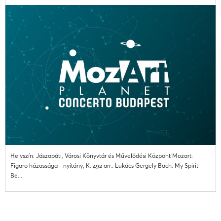
Helyszín: Jászapáti, Városi Könyvtár és Művelődési Központ Mozart:
Figaro házassága - nyitány, K. 492 arr.: Lukács Gergely Bach: My Spirit
Be...